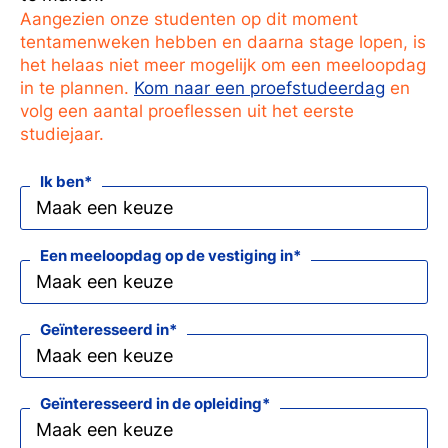
Ti
Aangezien onze studenten op dit moment
tentamenweken hebben en daarna stage lopen, is
Ve
het helaas niet meer mogelijk om een meeloopdag
in te plannen.
Kom naar een proefstudeerdag
en
volg een aantal proeflessen uit het eerste
studiejaar.
Con
Vac
Dec
Bedr
Inl
Ik ben
Een meeloopdag op de vestiging in
s
T
Geïnteresseerd in
Geïnteresseerd in de opleiding
En