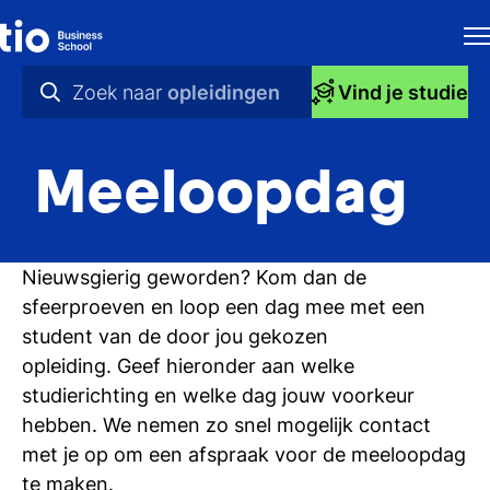
H
Zoek naar
opleidingen
Vind je studie
Op
praktische info
Meeloopdag
St
videos
bij
nieuws
Ti
Nieuwsgierig geworden? Kom dan de
opleidingen
sfeerproeven en loop een dag mee met een
Ti
student van de door jou gekozen
opleiding. Geef hieronder aan welke
To
studierichting en welke dag jouw voorkeur
Ac
hebben. We nemen zo snel mogelijk contact
met je op om een afspraak voor de meeloopdag
Ov
te maken.