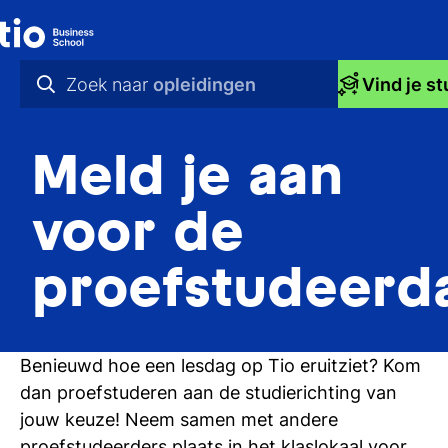
Zoek naar
opleidingen
Vind je st
praktische info
Meld je aan
videos
nieuws
voor de
opleidingen
proefstudeerd
Benieuwd hoe een lesdag op Tio eruitziet? Kom
dan proefstuderen aan de studierichting van
jouw keuze! Neem samen met andere
proefstudeerders plaats in het klaslokaal voor