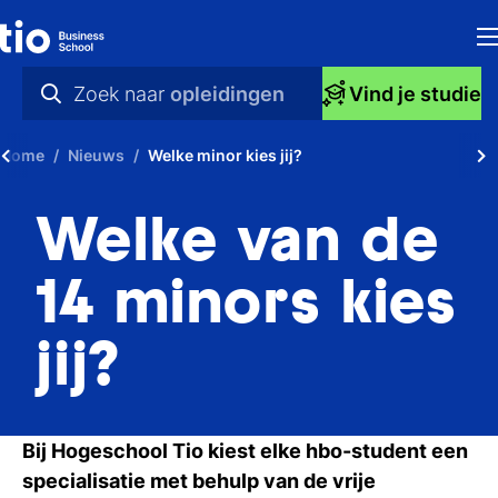
H
Zoek naar
opleidingen
Vind je studie
Op
praktische info
Home
Nieuws
Welke minor kies jij?
S
videos
Welke van de
bi
nieuws
Ti
opleidingen
14 minors kies
Ti
jij?
To
A
Bij Hogeschool Tio kiest elke hbo-student een
O
specialisatie met behulp van de vrije