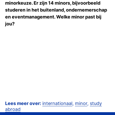
minorkeuze. Er zijn 14 minors, bijvoorbeeld
Ti
studeren in het buitenland, ondernemerschap
Ve
en eventmanagement. Welke minor past bij
jou?
Con
Vac
De
Bed
Inl
Lees meer over:
internationaal
,
minor
,
study
abroad
En