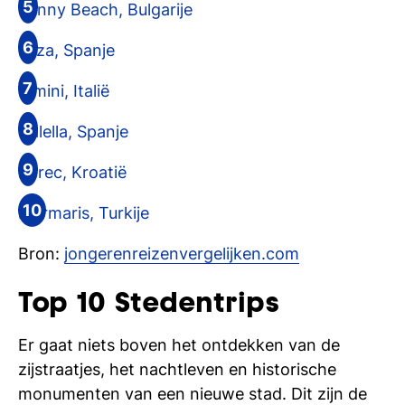
Sunny Beach, Bulgarije
si
Ibiza, Spanje
Rimini, Italië
Calella, Spanje
Porec, Kroatië
Marmaris, Turkije
Bron:
jongerenreizenvergelijken.com
Top 10 Stedentrips
Er gaat niets boven het ontdekken van de
zijstraatjes, het nachtleven en historische
monumenten van een nieuwe stad. Dit zijn de