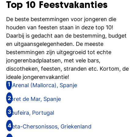
Top 10 Feestvakanties
Ti
De beste bestemmingen voor jongeren die
Ve
houden van feesten staan in deze top 10!
Daarbij is gedacht aan de bestemming, budget
Con
Vac
De
Bed
Inl
en uitgaansgelegenheden. De meeste
bestemmingen zijn uitgegroeid tot echte
jongerenbadplaatsen, met vele bars,
discotheken, feesten, stranden etc. Kortom, de
ideale jongerenvakantie!
El Arenal (Mallorca), Spanje
Lloret de Mar, Spanje
Albufeira, Portugal
Kreta-Chersonissos, Griekenland
En