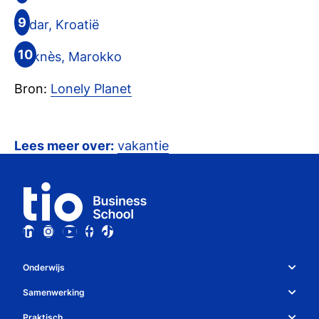
Zadar, Kroatië
Meknès, Marokko
Bron:
Lonely Planet
Lees meer over:
vakantie
Onderwijs
Studiekeuze en opleidingen
Samenwerking
Over Tio
Studiekeuzetest
Praktisch