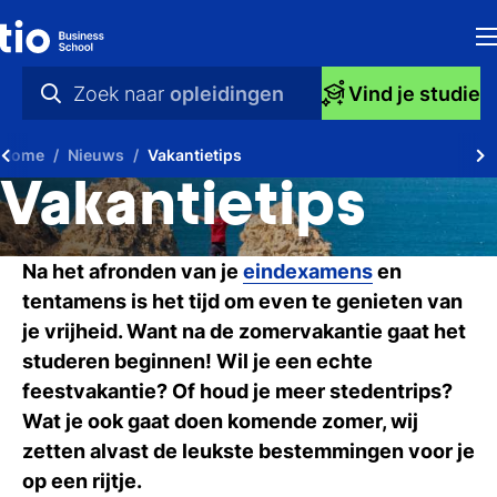
H
Zoek naar
opleidingen
Vind je studie
Op
praktische info
Home
Nieuws
Vakantietips
S
videos
Vakantietips
bi
nieuws
Na het afronden van je
eindexamens
en
Ti
opleidingen
tentamens is het tijd om even te genieten van
Ti
je vrijheid. Want na de zomervakantie gaat het
studeren beginnen! Wil je een echte
To
feestvakantie? Of houd je meer stedentrips?
A
Wat je ook gaat doen komende zomer, wij
zetten alvast de leukste bestemmingen voor je
O
op een rijtje.