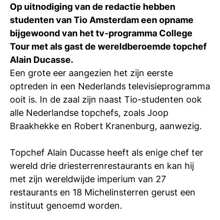
Op uitnodiging van de redactie hebben
Ti
studenten van Tio Amsterdam een opname
Ve
bijgewoond van het tv-programma College
Tour met als gast de wereldberoemde topchef
Alain Ducasse.
Con
Vac
De
Bed
Inl
Een grote eer aangezien het zijn eerste
optreden in een Nederlands televisieprogramma
ooit is. In de zaal zijn naast Tio-studenten ook
alle Nederlandse topchefs, zoals Joop
Braakhekke en Robert Kranenburg, aanwezig.
Topchef Alain Ducasse heeft als enige chef ter
wereld drie driesterrenrestaurants en kan hij
met zijn wereldwijde imperium van 27
restaurants en 18 Michelinsterren gerust een
instituut genoemd worden.
En