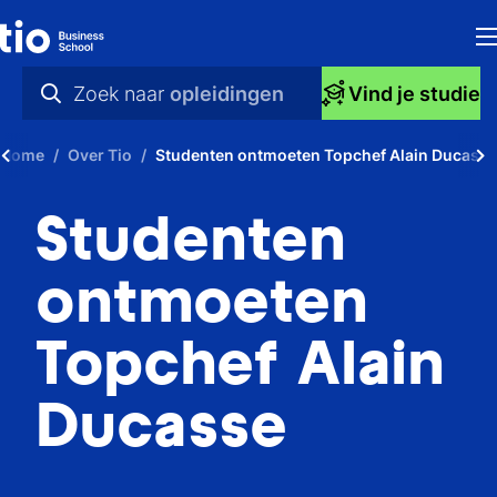
H
Zoek naar
opleidingen
Vind je studie
Op
praktische info
Home
Over Tio
Studenten ontmoeten Topchef Alain Ducasse
S
videos
Studenten
bi
nieuws
Ti
opleidingen
ontmoeten
Ti
Topchef Alain
To
Ducasse
A
O