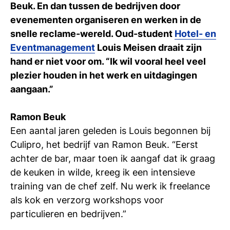
Beuk. En dan tussen de bedrijven door
Ti
evenementen organiseren en werken in de
Ve
snelle reclame-wereld. Oud-student
Hotel- en
Eventmanagement
Louis Meisen draait zijn
hand er niet voor om. “Ik wil vooral heel veel
Con
Vac
De
Bed
Inl
plezier houden in het werk en uitdagingen
aangaan.”
Ramon Beuk
Een aantal jaren geleden is Louis begonnen bij
Culipro, het bedrijf van Ramon Beuk. “Eerst
achter de bar, maar toen ik aangaf dat ik graag
de keuken in wilde, kreeg ik een intensieve
training van de chef zelf. Nu werk ik freelance
als kok en verzorg workshops voor
particulieren en bedrijven.”
En