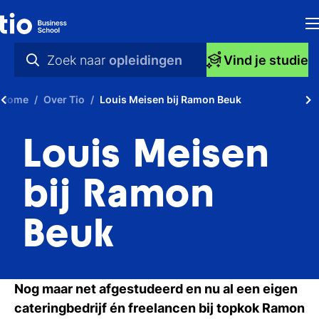
H
Zoek naar
opleidingen
Vind je studie
Op
praktische info
Home
Over Tio
Louis Meisen bij Ramon Beuk
S
videos
Louis Meisen
bi
nieuws
Ti
opleidingen
bij Ramon
Ti
Beuk
To
A
Nog maar net afgestudeerd en nu al een eigen
O
cateringbedrijf én freelancen bij topkok Ramon