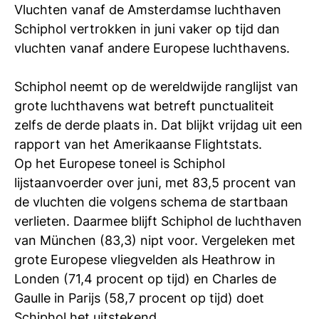
Vluchten vanaf de Amsterdamse luchthaven
Ti
Schiphol vertrokken in juni vaker op tijd dan
Ve
vluchten vanaf andere Europese luchthavens.
Schiphol neemt op de wereldwijde ranglijst van
Con
Vac
De
Bed
Inl
grote luchthavens wat betreft punctualiteit
zelfs de derde plaats in. Dat blijkt vrijdag uit een
rapport van het Amerikaanse Flightstats.
Op het Europese toneel is Schiphol
lijstaanvoerder over juni, met 83,5 procent van
de vluchten die volgens schema de startbaan
verlieten. Daarmee blijft Schiphol de luchthaven
van München (83,3) nipt voor. Vergeleken met
grote Europese vliegvelden als Heathrow in
Londen (71,4 procent op tijd) en Charles de
Gaulle in Parijs (58,7 procent op tijd) doet
En
Schiphol het uitstekend.