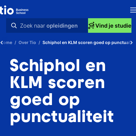
H
Zoek naar
opleidingen
Vind je studie
Op
praktische info
Home
Over Tio
Schiphol en KLM scoren goed op punctualitei
S
videos
Schiphol en
bi
nieuws
Ti
opleidingen
KLM scoren
Ti
goed op
To
punctualiteit
A
O