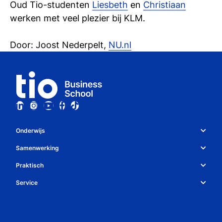
Oud Tio-studenten
Liesbeth
en
Christiaan
werken met veel plezier bij KLM.
Door: Joost Nederpelt,
NU.nl
Onderwijs
Studiekeuze en opleidingen
Samenwerking
Over Tio
Studiekeuzetest
Praktisch
Whatsapp
Bedrijven
Service
Studiegids
Algemene voorwaarden
Contact
Decanen
Open dag
Regelingen
Nieuwsbrief
Meelopen & proefstuderen