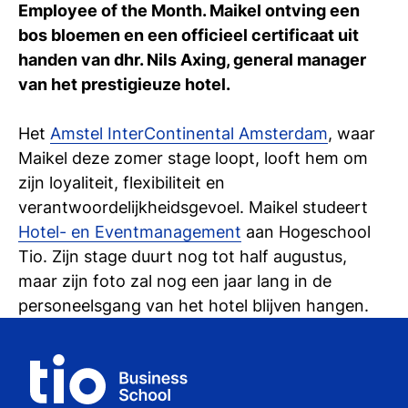
Employee of the Month. Maikel ontving een
Ti
bos bloemen en een officieel certificaat uit
Ve
handen van dhr. Nils Axing, general manager
van het prestigieuze hotel.
Con
Vac
De
Bed
Inl
Het
Amstel InterContinental Amsterdam
, waar
Maikel deze zomer stage loopt, looft hem om
zijn loyaliteit, flexibiliteit en
verantwoordelijkheidsgevoel. Maikel studeert
Hotel- en Eventmanagement
aan Hogeschool
Tio. Zijn stage duurt nog tot half augustus,
maar zijn foto zal nog een jaar lang in de
personeelsgang van het hotel blijven hangen.
En