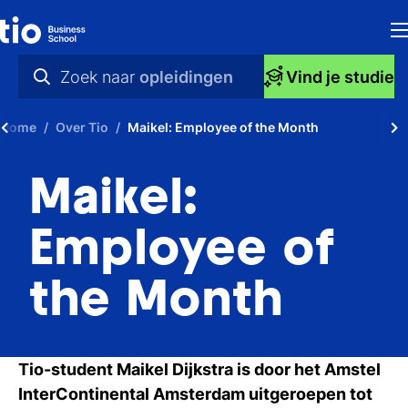
H
Zoek naar
opleidingen
Vind je studie
Op
praktische info
Home
Over Tio
Maikel: Employee of the Month
S
videos
Maikel:
bi
nieuws
Ti
opleidingen
Employee of
Ti
the Month
To
A
Tio-student Maikel Dijkstra is door het Amstel
O
InterContinental Amsterdam uitgeroepen tot