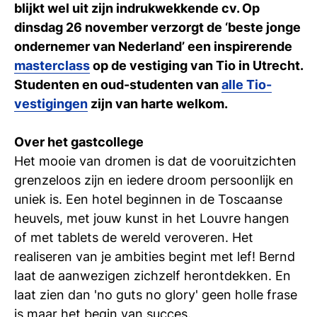
blijkt wel uit zijn indrukwekkende cv. Op
Ti
dinsdag 26 november verzorgt de ‘beste jonge
Ve
ondernemer van Nederland’ een inspirerende
masterclass
op de vestiging van Tio in Utrecht.
Studenten en oud-studenten van
alle Tio-
Con
Vac
De
Bed
Inl
vestigingen
zijn van harte welkom.
Over het gastcollege
Het mooie van dromen is dat de vooruitzichten
grenzeloos zijn en iedere droom persoonlijk en
uniek is. Een hotel beginnen in de Toscaanse
heuvels, met jouw kunst in het Louvre hangen
of met tablets de wereld veroveren. Het
realiseren van je ambities begint met lef! Bernd
laat de aanwezigen zichzelf herontdekken. En
laat zien dan 'no guts no glory' geen holle frase
En
is maar het begin van succes.