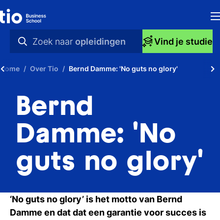
H
Zoek naar
opleidingen
Vind je studie
Op
praktische info
Home
Over Tio
Bernd Damme: 'No guts no glory'
S
videos
Bernd
bi
nieuws
Ti
opleidingen
Damme: 'No
Ti
guts no glory'
To
A
‘No guts no glory’ is het motto van Bernd
O
Damme en dat dat een garantie voor succes is