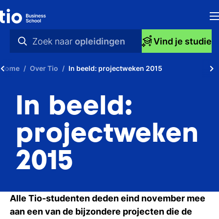
H
Zoek naar
opleidingen
Vind je studie
Op
praktische info
Home
Over Tio
In beeld: projectweken 2015
S
videos
In beeld:
bi
nieuws
Ti
opleidingen
projectweken
Ti
2015
To
A
Alle Tio-studenten deden eind november mee
O
aan een van de bijzondere projecten die de