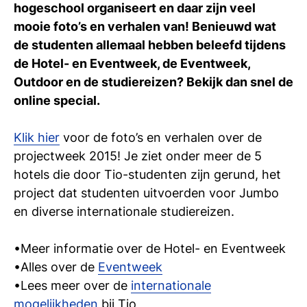
hogeschool organiseert en daar zijn veel
Ti
mooie foto’s en verhalen van! Benieuwd wat
Ve
de studenten allemaal hebben beleefd tijdens
de Hotel- en Eventweek, de Eventweek,
Outdoor en de studiereizen? Bekijk dan snel de
Con
Vac
De
Bed
Inl
online special.
Klik hier
voor de foto’s en verhalen over de
projectweek 2015! Je ziet onder meer de 5
hotels die door Tio-studenten zijn gerund, het
project dat studenten uitvoerden voor Jumbo
en diverse internationale studiereizen.
•Meer informatie over de Hotel- en Eventweek
•Alles over de
Eventweek
•Lees meer over de
internationale
En
mogelijkheden
bij Tio