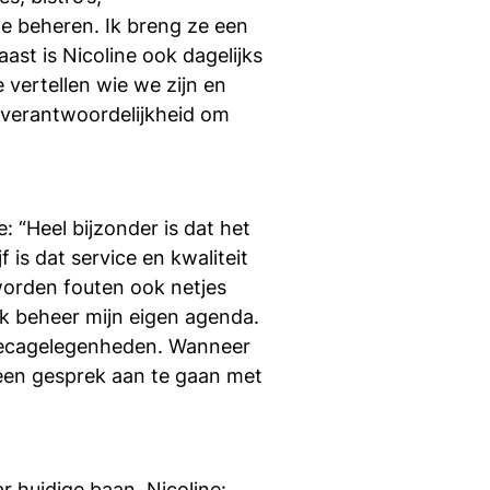
si
te beheren. Ik breng ze een
st is Nicoline ook dagelijks
 vertellen wie we zijn en
n verantwoordelijkheid om
 “Heel bijzonder is dat het
f is dat service en kwaliteit
 worden fouten ook netjes
“Ik beheer mijn eigen agenda.
horecagelegenheden. Wanneer
 een gesprek aan te gaan met
r huidige baan. Nicoline: