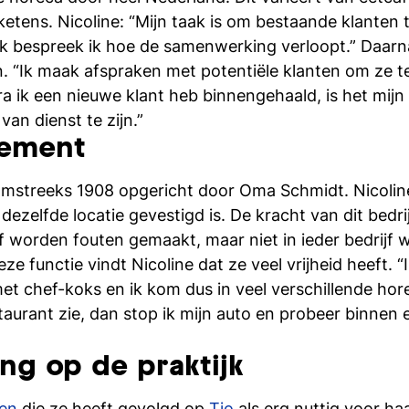
ketens. Nicoline: “Mijn taak is om bestaande klanten 
k bespreek ik hoe de samenwerking verloopt.” Daarnaa
. “Ik maak afspraken met potentiële klanten om ze te
ra ik een nieuwe klant heb binnengehaald, is het mij
an dienst te zijn.”
ement
mstreeks 1908 opgericht door Oma Schmidt. Nicoline:
 dezelfde locatie gevestigd is. De kracht van dit bedrij
jf worden fouten gemaakt, maar niet in ieder bedrijf
ze functie vindt Nicoline dat ze veel vrijheid heeft. 
 met chef-koks en ik kom dus in veel verschillende 
staurant zie, dan stop ik mijn auto en probeer binnen
ng op de praktijk
en
die ze heeft gevolgd op
Tio
als erg nuttig voor haa