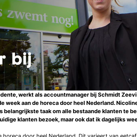
 bij
udente, werkt als
accountmanager
bij Schmidt Zeev
de week aan de horeca door heel Nederland. Nicoline
 belangrijkste taak om alle bestaande klanten te be
 huidige klanten bezoek, maar ook dat ik dagelijks w
 horeca door heel Nederland. Dit varieert van eetcafé