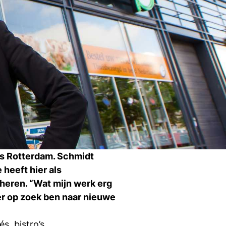
Ti
Ve
Con
Vac
De
Bed
Inl
s
is Rotterdam. Schmidt
T
 heeft hier als
heren. “Wat mijn werk erg
eer op zoek ben naar nieuwe
En
s, bistro’s,