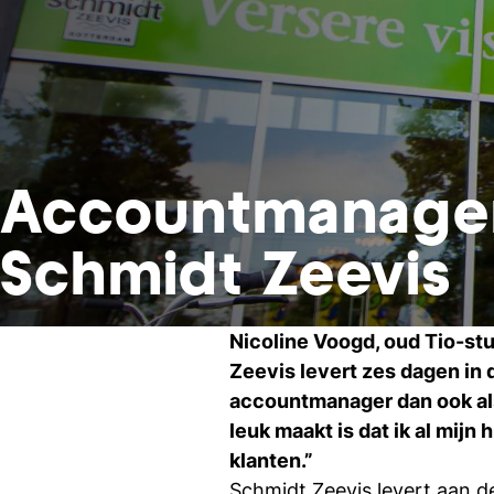
Accountmanager
Schmidt Zeevis
Nicoline Voogd, oud Tio-st
Zeevis levert zes dagen in 
accountmanager dan ook als
leuk maakt is dat ik al mijn
klanten.”
Schmidt Zeevis levert aan de