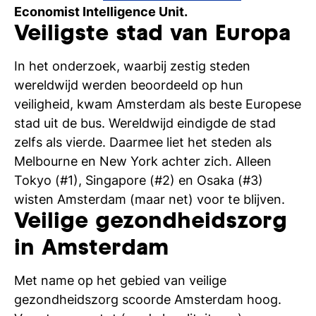
Ti
Economist Intelligence Unit.
Veiligste stad van Europa
Ve
In het onderzoek, waarbij zestig steden
wereldwijd werden beoordeeld op hun
Con
Vac
De
Bed
Inl
veiligheid, kwam Amsterdam als beste Europese
stad uit de bus. Wereldwijd eindigde de stad
zelfs als vierde. Daarmee liet het steden als
Melbourne en New York achter zich. Alleen
Tokyo (#1), Singapore (#2) en Osaka (#3)
wisten Amsterdam (maar net) voor te blijven.
Veilige gezondheidszorg
in Amsterdam
Met name op het gebied van veilige
gezondheidszorg scoorde Amsterdam hoog.
En