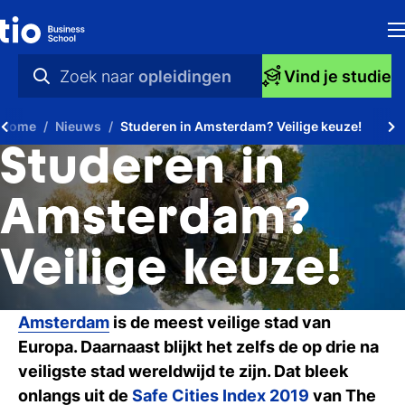
H
Zoek naar
opleidingen
Vind je studie
Op
praktische info
Home
Nieuws
Studeren in Amsterdam? Veilige keuze!
S
videos
Studeren in
bi
nieuws
Amsterdam?
Ti
opleidingen
Veilige keuze!
Ti
To
Amsterdam
is de meest veilige stad van
A
Europa. Daarnaast blijkt het zelfs de op drie na
veiligste stad wereldwijd te zijn. Dat bleek
O
onlangs uit de
Safe Cities Index 2019
van The