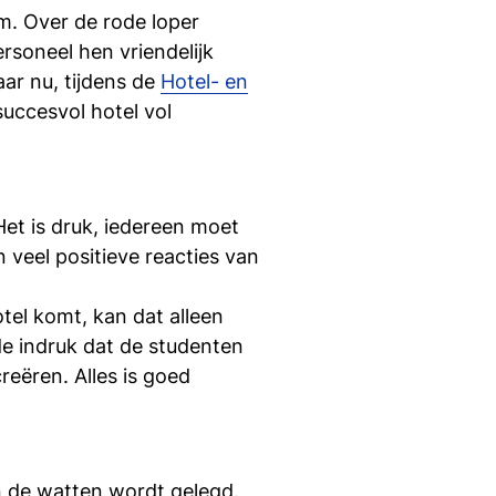
si
lm. Over de rode loper
rsoneel hen vriendelijk
ar nu, tijdens de
Hotel- en
succesvol hotel vol
Het is druk, iedereen moet
 veel positieve reacties van
tel komt, kan dat alleen
de indruk dat de studenten
reëren. Alles is goed
in de watten wordt gelegd.