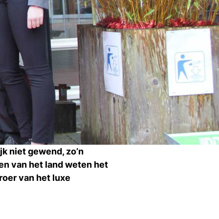
Ti
Ve
Con
Vac
De
Bed
Inl
s
jk niet gewend, zo’n
T
en van het land weten het
roer van het luxe
En