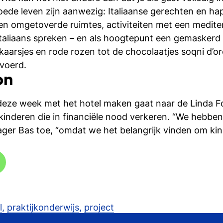
goede leven zijn aanwezig: Italiaanse gerechten en h
sferen omgetoverde ruimtes, activiteiten met een medite
Italiaans spreken – en als hoogtepunt een gemaskerd ba
 kaarsjes en rode rozen tot de chocolaatjes
soqni d’o
voerd.
on
 deze week met het hotel maken gaat naar de Linda 
kinderen die in financiële nood verkeren. “We hebben
ager Bas toe, “omdat we het belangrijk vinden om ki
l
,
praktijkonderwijs
,
project