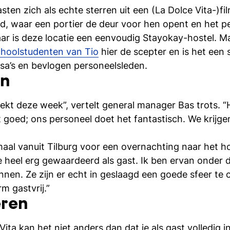
ten zich als echte sterren uit een (La Dolce Vita-)fi
d, waar een portier de deur voor hen opent en het pe
ar is deze locatie een eenvoudig Stayokay-hostel. Ma
choolstudenten van Tio
hier de scepter en is het een 
ssa’s en bevlogen personeelsleden.
en
ekt deze week”, vertelt general manager Bas trots. “
goed; ons personeel doet het fantastisch. We krijgen
aal vanuit Tilburg voor een overnachting naar het ho
e heel erg gewaardeerd als gast. Ik ben ervan onder 
nnen. Ze zijn er echt in geslaagd een goede sfeer te c
m gastvrij.”
eren
ita kan het niet anders dan dat je als gast volledig 