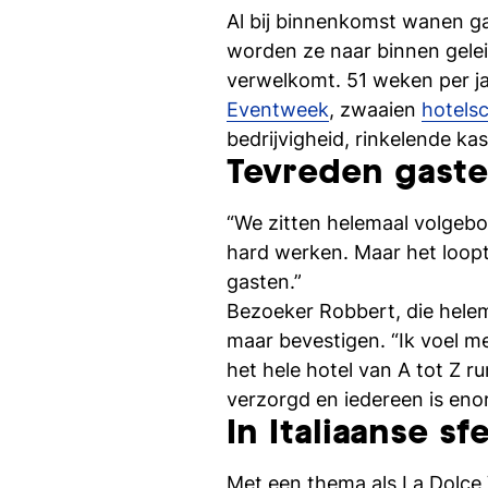
Al bij binnenkomst wanen gas
worden ze naar binnen gelei
verwelkomt. 51 weken per ja
Eventweek
, zwaaien
hotels
bedrijvigheid, rinkelende ka
Tevreden gast
“We zitten helemaal volgebo
hard werken. Maar het loopt 
gasten.”
Bezoeker Robbert, die helem
maar bevestigen. “Ik voel m
het hele hotel van A tot Z ru
verzorgd en iedereen is enor
In Italiaanse sf
Met een thema als La Dolce V