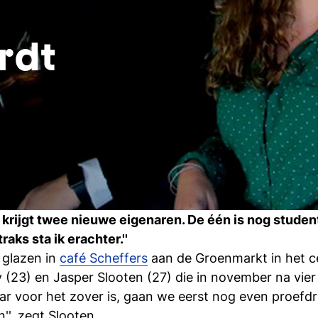
rdt
krijgt twee nieuwe eigenaren. De één is nog studente
traks sta ik erachter.''
 glazen in
café Scheffers
aan de Groenmarkt in het c
y (23) en Jasper Slooten (27) die in november na vier 
r voor het zover is, gaan we eerst nog even proefd
'', zegt Slooten.