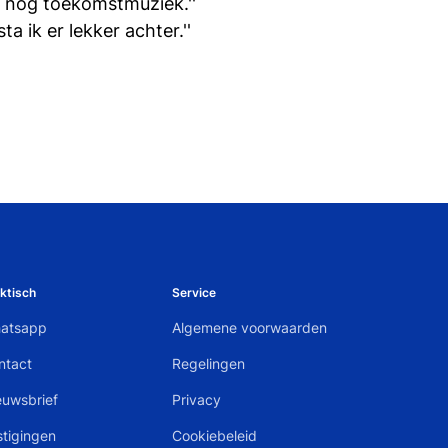
u nog toekomstmuziek.''
a ik er lekker achter.''
ktisch
Service
atsapp
Algemene voorwaarden
ntact
Regelingen
euwsbrief
Privacy
stigingen
Cookiebeleid