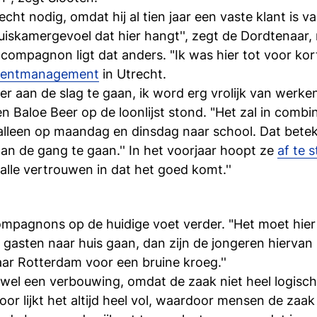
 echt nodig, omdat hij al tien jaar een vaste klant is v
huiskamergevoel dat hier hangt'', zegt de Dordtenaar
 compagnon ligt dat anders. "Ik was hier tot voor kor
Eventmanagement
in Utrecht.
ier aan de slag te gaan, ik word erg vrolijk van werken
en Baloe Beer op de loonlijst stond. "Het zal in combi
 alleen op maandag en dinsdag naar school. Dat betek
an de gang te gaan.'' In het voorjaar hoopt ze
af te 
 alle vertrouwen in dat het goed komt.''
pagnons op de huidige voet verder. "Het moet hier le
re gasten naar huis gaan, dan zijn de jongeren hierva
aar Rotterdam voor een bruine kroeg.''
 wel een verbouwing, omdat de zaak niet heel logisch
or lijkt het altijd heel vol, waardoor mensen de zaak 