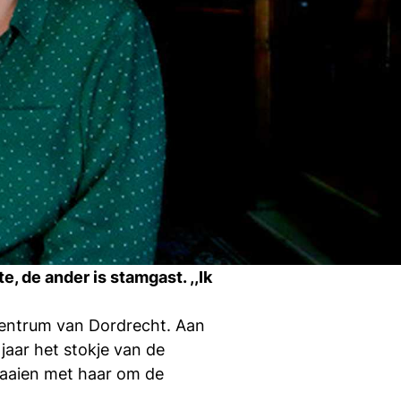
Ti
Ve
Con
Vac
De
Bed
Inl
s
, de ander is stamgast. ,,Ik
T
entrum van Dordrecht. Aan
jaar het stokje van de
raaien met haar om de
En