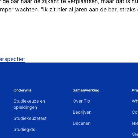
 de bar naar de zijkant te verplaatsen, maar dat is n
r wachten. "Ik zit hier al jaren aan de bar, straks st
rspectief
Onderwijs
Samenwerking
Pra
Studiekeuze en
Over Tio
Wh
opleidingen
Bedrijven
Co
Studiekeuzetest
Decanen
Ni
Studiegids
Ve