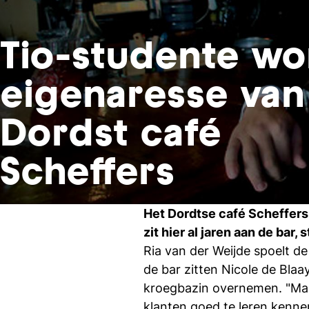
Tio-studente wo
eigenaresse van
Dordst café
Scheffers
Het Dordtse café Scheffers 
zit hier al jaren aan de bar, s
Ria van der Weijde spoelt de
de bar zitten Nicole de Blaa
kroegbazin overnemen. "Maa
klanten goed te leren kennen