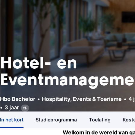
Hotel- en
Eventmanageme
Hbo Bachelor
Hospitality, Events & Toerisme
4 
Studiekeuzetest
Hbo Bachelor
3 jaar
Hospitality, Events & Toerisme
4
Hulp nodig bij het kiezen van je studie?
In het kort
Studieprogramma
Toelating
Koste
Welkom in de wereld van gas
Open dagen