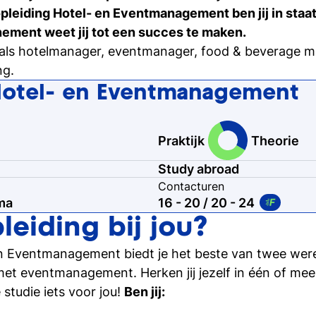
Ontdek hoe het is om student
leiding Hotel- en Eventmanagement ben jij in staat
zijn
enement weet jij tot een succes te maken.
g als hotelmanager, eventmanager, food & beverage 
Inschrijven studie
ng.
Weet je het al? Schrijf je dan 
Hotel- en Eventmanagement
Praktijk
Theorie
Study abroad
Contacturen
ma
16 - 20
/ 20 - 24
leiding bij jou?
en Eventmanagement biedt je het beste van twee were
et eventmanagement. Herken jij jezelf in één of mee
studie iets voor jou!
Ben jij: