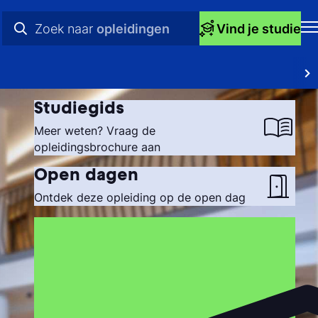
Zoek naar
opleidingen
Vind je studie
H
praktische info
Op
videos
Studiegids
St
nieuws
Meer weten? Vraag de
opleidingsbrochure aan
bij
opleidingen
Open dagen
Ti
Ontdek deze opleiding op de open dag
Ti
To
Ac
Ov