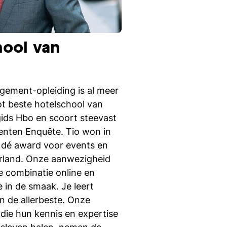
Do you want to work in
Event Management?
hool van
gement-opleiding is al meer
ot beste hotelschool van
ids Hbo en scoort steevast
enten Enquête. Tio won in
 dé award voor events en
erland. Onze aanwezigheid
 combinatie online en
e in de smaak. Je leert
n de allerbeste. Onze
ie hun kennis en expertise