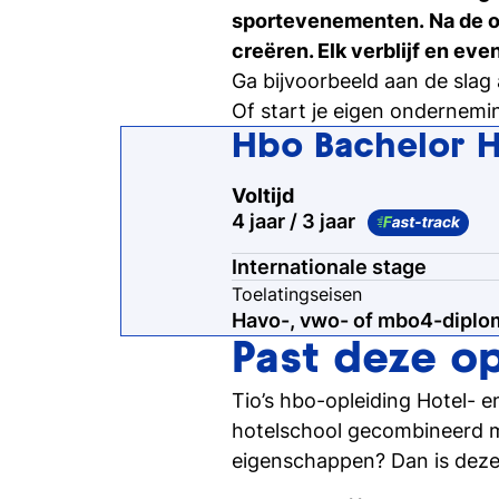
sportevenementen. Na de op
Ontdek Tio's opleidingen op de open dag
creëren. Elk verblijf en ev
Ga bijvoorbeeld aan de sla
Persoonlijk gesprek
Of start je eigen ondernemi
Stel al jouw vragen in een 1-op-1-gesprek
Hbo Bachelor 
Voltijd
4 jaar / 3 jaar
Internationale stage
Toelatingseisen
Havo-, vwo- of mbo4-diplo
Past deze op
Tio’s hbo-opleiding Hotel- 
hotelschool gecombineerd m
eigenschappen? Dan is deze 