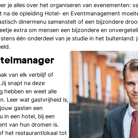
leer je alles over het organiseren van evenementen: v
eelt na de opleiding Hotel- en Eventmanagement moeit
tastisch dinermenu samenstelt of een bijzondere droo
 beetje extra om mensen een bijzondere en onvergeteli
nstens één onderdeel van je studie in het buitenland: 
eld.
otelmanager
ak van elk verblijf of
Jij snapt na deze
ig hebben en weet alle
. Leer wat gastvrijheid is,
f jouw gasten een
 in een hotel, bij een
vent van hun dromen is.
f het restaurantlokaal tot