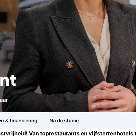
nt
Studiegids
jaar
Ontvang meer informatie ov
 jaar
3 jaar
opleidingen
n & financiering
Na de studie
Meelopen/Proefstuderen
tvrijheid! Van toprestaurants en vijfsterrenhotels 