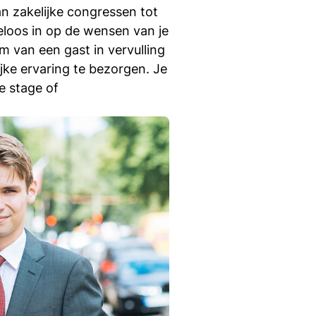
an zakelijke congressen tot
eloos in op de wensen van je
m van een gast in vervulling
Projecten bij Hotel- en
Eventmanagement
jke ervaring te bezorgen. Je
je stage of
Hotel- en
Eventmanagement:
carrière en baankansen