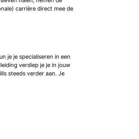
jfsleven halen, nemen de
onale) carrière direct mee de
 je je specialiseren in een
ding verdiep je je in jouw
ills steeds verder aan. Je