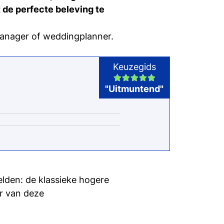
 bij Tio te
 de perfecte beleving te
si
manager of weddingplanner.
in bij Tio
Keuzegids
"Uitmuntend"
lden: de klassieke hogere
r van deze