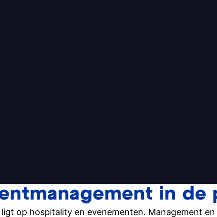
menu development en de
ement in je op te nemen.
overtreffen!
ventmanagement in de p
g ligt op hospitality en evenementen. Management e