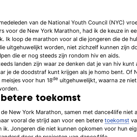
 medeleden van de National Youth Council (NYC) vr
rs voor de New York Marathon, had ik de keuze in e
k. Ik loop de marathon voor al die jongeren die de hu
die uitgehuwelijkt worden, niet zichzelf kunnen zijn
elpen die er nog steeds zijn rondom hiv en aids.
teeds landen zijn waar ze denken dat je van hiv kunt
 je de doodstraf kunt krijgen als je homo bent. Of N
de
meisjes voor hun 18
uitgehuwelijkt, waarna ze ni
worden.
n betere toekomst
 de New York Marathon, samen met dance4life niet al
aar vooral de strijd aan voor een betere
toekomst
va
 ik. Jongeren die niet kunnen opkomen voor hun eig
randerd door de projecten van dance4life.