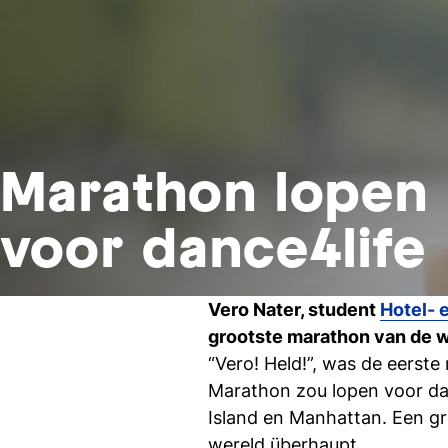
Marathon lopen
voor dance4life
Vero Nater, student
Hotel-
grootste marathon van de we
“Vero! Held!”, was de eerst
Marathon zou lopen voor dan
Island en Manhattan. Een gro
wereld überhaupt.