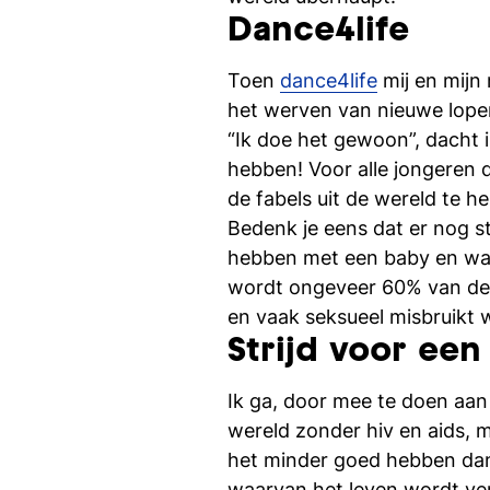
Dance4life
Toen
dance4life
mij en mijn
het werven van nieuwe lope
“Ik doe het gewoon”, dacht i
hebben! Voor alle jongeren 
de fabels uit de wereld te h
Bedenk je eens dat er nog s
hebben met een baby en waar
wordt ongeveer 60% van de 
en vaak seksueel misbruikt 
Strijd voor ee
Ik ga, door mee te doen aan
wereld zonder hiv en aids, m
het minder goed hebben dan
waarvan het leven wordt ve