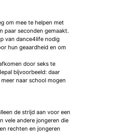
si
oeg om mee te helpen met
en paar seconden gemaakt.
lp van dance4life nodig
 door hun geaardheid en om
 afkomen door seks te
epal bijvoorbeeld: daar
et meer naar school mogen
leen de strijd aan voor een
n vele andere jongeren die
en rechten en jongeren