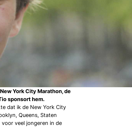
Ti
Ve
Con
Vac
De
Bed
Inl
s
 New York City Marathon, de
T
 Tio sponsort hem.
kte dat ik de New York City
rooklyn, Queens, Staten
n voor veel jongeren in de
En