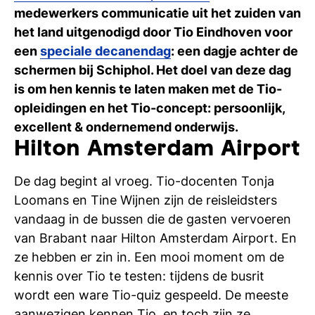
Ti
medewerkers communicatie uit het zuiden van
het land uitgenodigd door Tio Eindhoven voor
Ve
een
speciale decanendag
: een dagje achter de
schermen bij Schiphol. Het doel van deze dag
is om hen kennis te laten maken met de Tio-
Con
Vac
De
Bed
Inl
opleidingen en het Tio-concept: persoonlijk,
excellent & ondernemend onderwijs.
Hilton Amsterdam Airport
De dag begint al vroeg. Tio-docenten Tonja
Loomans en Tine Wijnen zijn de reisleidsters
vandaag in de bussen die de gasten vervoeren
van Brabant naar Hilton Amsterdam Airport. En
ze hebben er zin in. Een mooi moment om de
kennis over Tio te testen: tijdens de busrit
wordt een ware Tio-quiz gespeeld. De meeste
En
aanwezigen kennen Tio, en toch zijn ze