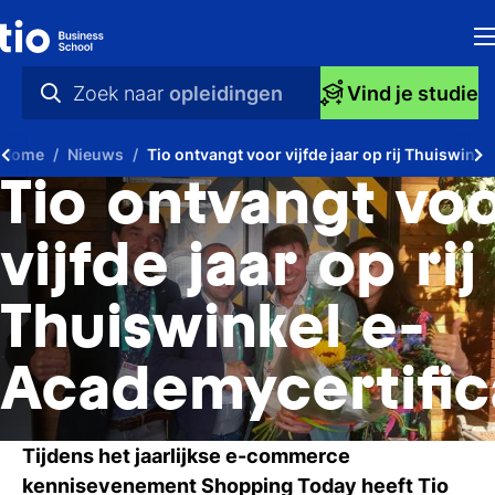
H
Zoek naar
opleidingen
Vind je studie
Op
praktische info
Home
Nieuws
Tio ontvangt voor vijfde jaar op rij Thuiswink
S
videos
Tio ontvangt vo
bi
nieuws
vijfde jaar op rij
Ti
opleidingen
Thuiswinkel e-
Ti
To
Academycertific
A
Tijdens het jaarlijkse e-commerce
O
kennisevenement Shopping Today heeft Tio