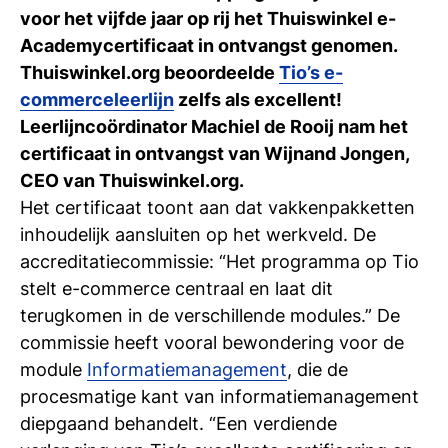
Ti
voor het vijfde jaar op rij het Thuiswinkel e-
Academycertificaat in ontvangst genomen.
Ve
Thuiswinkel.org beoordeelde
Tio’s e-
commerceleerlijn
zelfs als excellent!
Leerlijncoördinator Machiel de Rooij nam het
Con
Vac
De
Bed
Inl
certificaat in ontvangst van Wijnand Jongen,
CEO van Thuiswinkel.org.
Het certificaat toont aan dat vakkenpakketten
inhoudelijk aansluiten op het werkveld. De
accreditatiecommissie: “Het programma op Tio
stelt e-commerce centraal en laat dit
terugkomen in de verschillende modules.” De
commissie heeft vooral bewondering voor de
module
Informatiemanagement
, die de
procesmatige kant van informatiemanagement
diepgaand behandelt. “Een verdiende
En