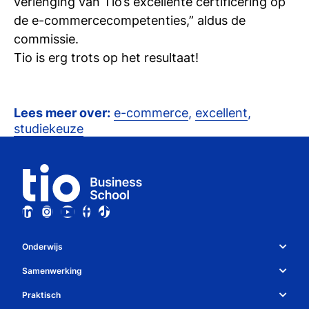
verlenging van Tio’s excellente certificering op
si
de e-commercecompetenties,” aldus de
commissie.
Tio is erg trots op het resultaat!
Lees meer over:
e-commerce
,
excellent
,
studiekeuze
Onderwijs
Studiekeuze en opleidingen
Samenwerking
Over Tio
Studiekeuzetest
Praktisch