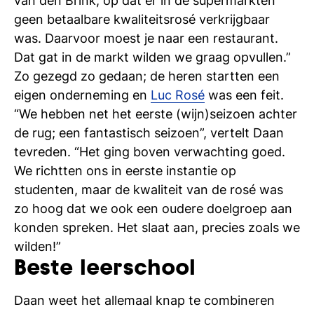
van den Brink, op dat er in de supermarkten
si
geen betaalbare kwaliteitsrosé verkrijgbaar
was. Daarvoor moest je naar een restaurant.
Dat gat in de markt wilden we graag opvullen.”
Zo gezegd zo gedaan; de heren startten een
eigen onderneming en
Luc Rosé
was een feit.
“We hebben net het eerste (wijn)seizoen achter
de rug; een fantastisch seizoen”, vertelt Daan
tevreden. “Het ging boven verwachting goed.
We richtten ons in eerste instantie op
studenten, maar de kwaliteit van de rosé was
zo hoog dat we ook een oudere doelgroep aan
konden spreken. Het slaat aan, precies zoals we
wilden!”
Beste leerschool
Daan weet het allemaal knap te combineren