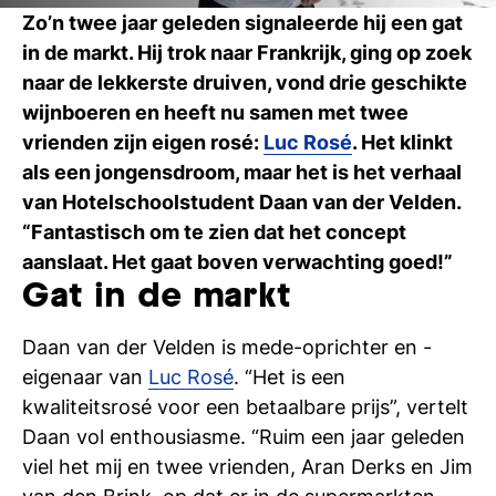
Ti
Zo’n twee jaar geleden signaleerde hij een gat
in de markt. Hij trok naar Frankrijk, ging op zoek
Ve
naar de lekkerste druiven, vond drie geschikte
wijnboeren en heeft nu samen met twee
vrienden zijn eigen rosé:
Luc Rosé
. Het klinkt
Con
Vac
De
Bed
Inl
als een jongensdroom, maar het is het verhaal
van Hotelschoolstudent Daan van der Velden.
“Fantastisch om te zien dat het concept
aanslaat. Het gaat boven verwachting goed!”
Gat in de markt
Daan van der Velden is mede-oprichter en -
eigenaar van
Luc Rosé
. “Het is een
kwaliteitsrosé voor een betaalbare prijs”, vertelt
Daan vol enthousiasme. “Ruim een jaar geleden
viel het mij en twee vrienden, Aran Derks en Jim
En