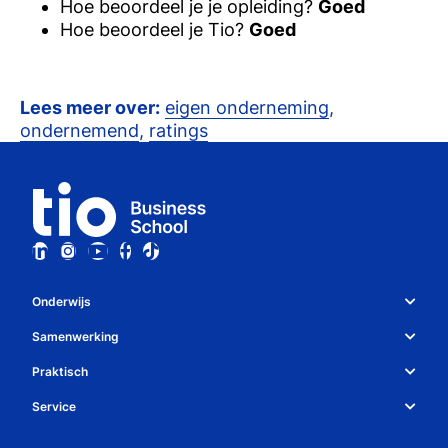
Hoe beoordeel je je opleiding?
Goed
Hoe beoordeel je Tio?
Goed
Lees meer over:
eigen onderneming
,
ondernemend
,
ratings
Onderwijs
Studiekeuze en opleidingen
Samenwerking
Over Tio
Studiekeuzetest
Praktisch
Whatsapp
Bedrijven
Service
Studiegids
Algemene voorwaarden
Contact
Decanen
Open dag