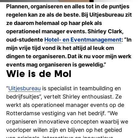
Ti
Plannen, organiseren en alles tot in de puntjes
regelen kan ze als de beste. Bij Uitjesbureau zit
Ve
ze daarom helemaal op haar plek als
operationeel manager events. Shirley Clark,
oud-studente
Hotel- en Eventmanagement
: “In
Con
Vac
De
Bed
Inl
mijn vrije tijd vond ik het altijd al leuk om
dingen te organiseren. Dat ik nu voor mijn werk
events mag organiseren is geweldig.”
Wie is de Mol
“
Uitjesbureau
is specialist in teambuilding en
bedrijfsuitjes”, vertelt Shirley enthousiast. Ze
werkt als operationeel manager events op de
Rotterdamse vestiging van het bedrijf. “We
organiseren innovatieve concepten waarbij we
voorloper willen zijn en blijven op het gebied
En