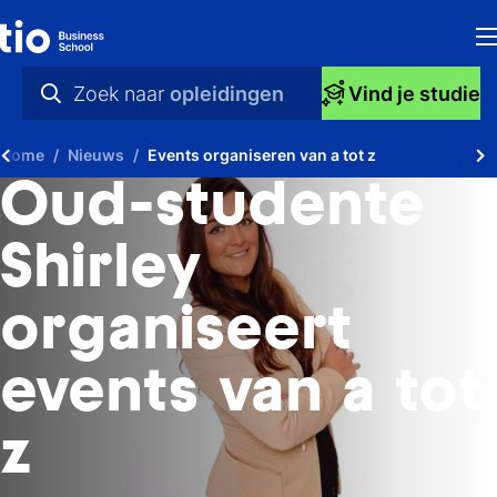
H
Zoek naar
opleidingen
Vind je studie
Op
praktische info
Home
Nieuws
Events organiseren van a tot z
S
videos
Oud-studente
bi
nieuws
Shirley
Ti
opleidingen
organiseert
Ti
To
events van a tot
A
z
O