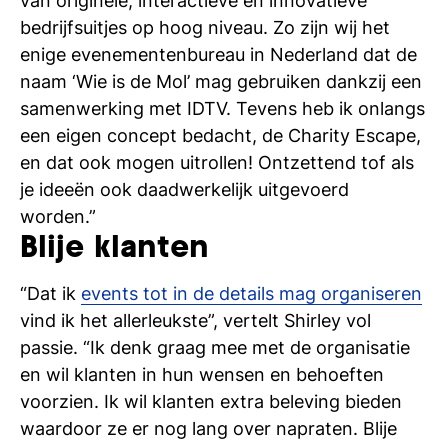
van originele, interactieve en innovatieve
si
bedrijfsuitjes op hoog niveau. Zo zijn wij het
enige evenementenbureau in Nederland dat de
naam ‘Wie is de Mol’ mag gebruiken dankzij een
samenwerking met IDTV. Tevens heb ik onlangs
een eigen concept bedacht, de Charity Escape,
en dat ook mogen uitrollen! Ontzettend tof als
je ideeën ook daadwerkelijk uitgevoerd
worden.”
Blije klanten
“Dat ik
events tot in de details mag organiseren
vind ik het allerleukste”, vertelt Shirley vol
passie. “Ik denk graag mee met de organisatie
en wil klanten in hun wensen en behoeften
voorzien. Ik wil klanten extra beleving bieden
waardoor ze er nog lang over napraten. Blije