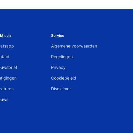
si
ktisch
Service
atsapp
Algemene voorwaarden
ntact
Regelingen
euwsbrief
Privacy
stigingen
Cookiebeleid
catures
Disclaimer
euws