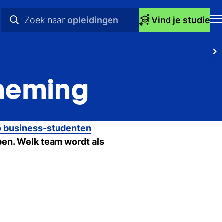
Zoek naar
opleidingen
Vind je studie
H
praktische info
Op
videos
rneming
St
nieuws
bij
opleidingen
Ti
 business-studenten
en. Welk team wordt als
Ti
To
Ac
Ov