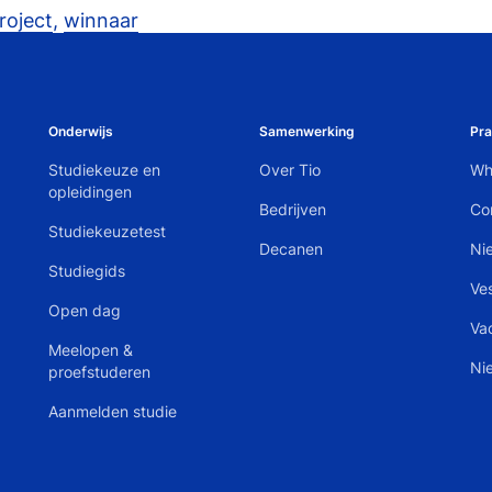
roject
,
winnaar
Onderwijs
Samenwerking
Pra
Studiekeuze en
Over Tio
Wh
opleidingen
Bedrijven
Co
Studiekeuzetest
Decanen
Ni
Studiegids
Ve
Open dag
Va
Meelopen &
Ni
proefstuderen
Aanmelden studie