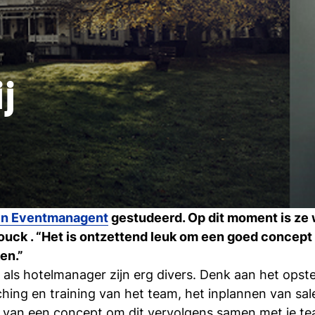
j
en Eventmanagent
gestudeerd. Op dit moment is ze
ouck . “Het is ontzettend leuk om een goed concept 
en.”
als hotelmanager zijn erg divers. Denk aan het opste
hing en training van het team, het inplannen van sal
n van een concept om dit vervolgens samen met je te