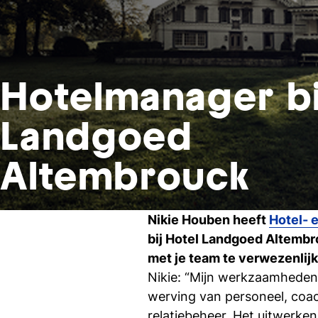
Hotelmanager bi
Landgoed
Altembrouck
Nikie Houben heeft
Hotel- 
bij Hotel Landgoed Altembr
met je team te verwezenlijk
Nikie: “Mijn werkzaamheden 
werving van personeel, coac
relatiebeheer. Het uitwerke