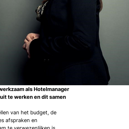
Ti
Ve
Con
Vac
De
Bed
Inl
s
 werkzaam als Hotelmanager
T
uit te werken en dit samen
llen van het budget, de
es afspraken en
En
am te verwezenlijken is