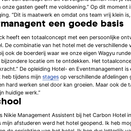
n onze gasten geeft me voldoening.” Op dit moment i
ing. “Dit is maatwerk en omdat ons team vrij klein is, 
tmanagent een goede basis
ck heeft een totaalconcept met een persoonlijke ont
. De combinatie van het hotel met de verschillende 
bij ook de boerderij waar we onze eigen Wagyu rund
bijzondere locatie om te ontdekken. Het totaalconcep
e kracht.” De opleiding Hotel- en Eventmanagement i
k heb tijdens mijn
stages
op verschillende afdelingen 
g en hard werken snel door kan groeien. Maar ook de 
jn huidige werk.”
chool
 Nikie Management Assistent bij het Carbon Hotel in
ns mijn afstuderen werd het hotel geopend. Ik heb mo
n de oprichting van het hotel. Ik ben dus letterlijk 