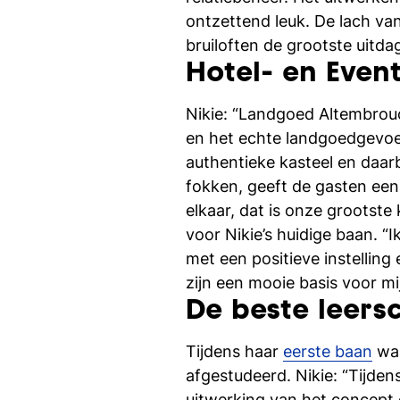
ontzettend leuk. De lach va
bruiloften de grootste uitdag
Hotel- en Even
Nikie: “Landgoed Altembrou
en het echte landgoedgevoel
authentieke kasteel en daar
fokken, geeft de gasten een 
elkaar, dat is onze grootst
voor Nikie’s huidige baan. “I
met een positieve instellin
zijn een mooie basis voor mi
De beste leers
Tijdens haar
eerste baan
was
afgestudeerd. Nikie: “Tijde
uitwerking van het concept e