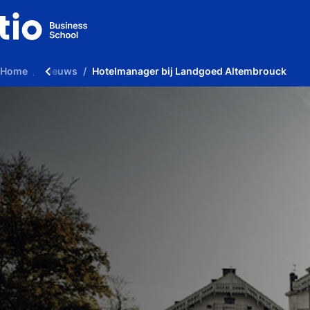
Home
Nieuws
Hotelmanager bij Landgoed Altembrouck