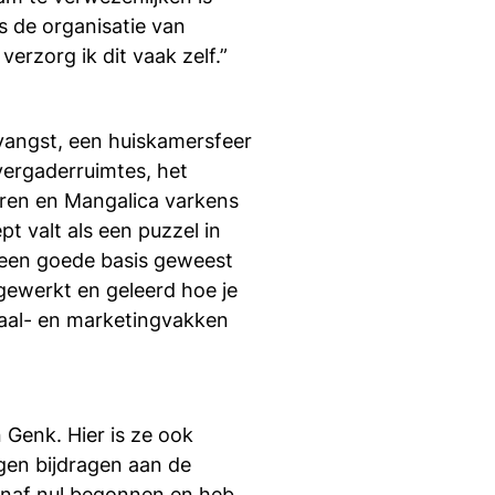
si
s de organisatie van
verzorg ik dit vaak zelf.”
vangst, een huiskamersfeer
vergaderruimtes, het
eren en Mangalica varkens
t valt als een puzzel in
s een goede basis geweest
gewerkt en geleerd hoe je
taal- en marketingvakken
 Genk. Hier is ze ook
gen bijdragen aan de
vanaf nul begonnen en heb