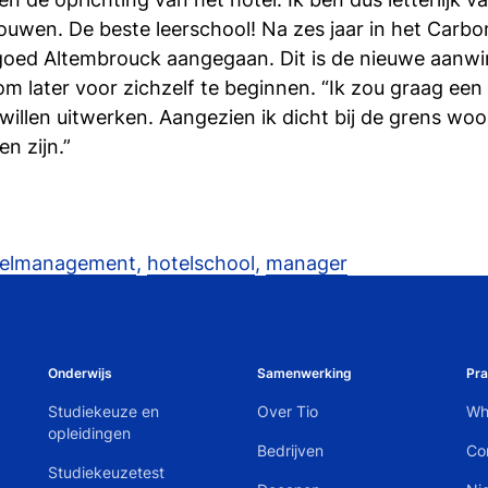
uwen. De beste leerschool! Na zes jaar in het Carbo
dgoed Altembrouck aangegaan. Dit is de nieuwe aanwin
om later voor zichzelf te beginnen. “Ik zou graag een
illen uitwerken. Aangezien ik dicht bij de grens woo
n zijn.”
telmanagement
,
hotelschool
,
manager
Onderwijs
Samenwerking
Pra
Studiekeuze en
Over Tio
Wh
opleidingen
Bedrijven
Co
Studiekeuzetest