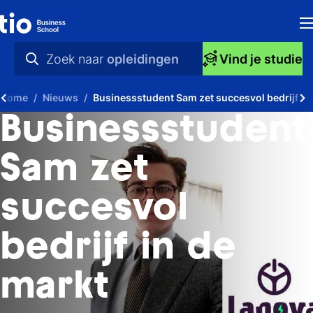
H
Zoek naar
opleidingen
Vind je studie
Op
praktische info
Home
Nieuws
Businessstudent Sam zet succesvol bedrijf in
S
videos
Businessstudent
bi
nieuws
Sam zet
Ti
opleidingen
succesvol
Ti
To
bedrijf in de
A
markt
O