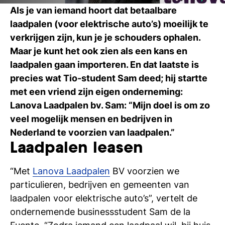
Ti
Als je van iemand hoort dat betaalbare
laadpalen (voor elektrische auto’s) moeilijk te
Ve
verkrijgen zijn, kun je je schouders ophalen.
Maar je kunt het ook zien als een kans en
laadpalen gaan importeren. En dat laatste is
Con
Vac
De
Bed
Inl
precies wat Tio-student Sam deed; hij startte
met een vriend zijn eigen onderneming:
Lanova Laadpalen bv. Sam: “Mijn doel is om zo
veel mogelijk mensen en bedrijven in
Nederland te voorzien van laadpalen.”
Laadpalen leasen
“Met
Lanova Laadpalen
BV voorzien we
particulieren, bedrijven en gemeenten van
laadpalen voor elektrische auto’s”, vertelt de
ondernemende businessstudent Sam de la
En