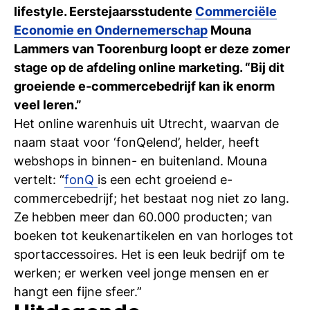
Ti
lifestyle. Eerstejaarsstudente
Commerciële
Economie en Ondernemerschap
Mouna
Ve
Lammers van Toorenburg loopt er deze zomer
stage op de afdeling online marketing. “Bij dit
groeiende e-commercebedrijf kan ik enorm
Con
Vac
De
Bed
Inl
veel leren.”
Het online warenhuis uit Utrecht, waarvan de
naam staat voor ‘fonQelend’, helder, heeft
webshops in binnen- en buitenland. Mouna
vertelt: “
fonQ
is een echt groeiend e-
commercebedrijf; het bestaat nog niet zo lang.
Ze hebben meer dan 60.000 producten; van
boeken tot keukenartikelen en van horloges tot
sportaccessoires. Het is een leuk bedrijf om te
werken; er werken veel jonge mensen en er
hangt een fijne sfeer.”
En