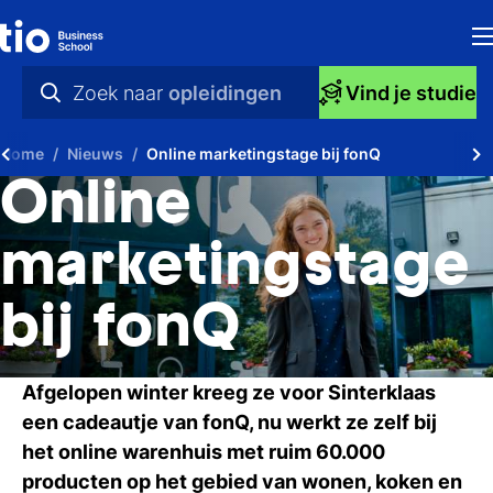
H
Zoek naar
opleidingen
Vind je studie
Op
praktische info
Home
Nieuws
Online marketingstage bij fonQ
S
videos
Online
bi
nieuws
marketingstage
Ti
opleidingen
bij fonQ
Ti
To
Afgelopen winter kreeg ze voor Sinterklaas
A
een cadeautje van fonQ, nu werkt ze zelf bij
het online warenhuis met ruim 60.000
O
producten op het gebied van wonen, koken en