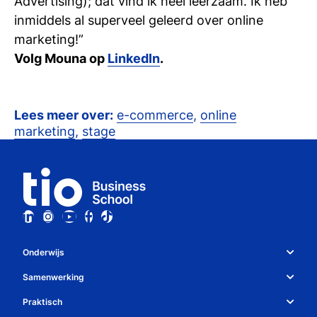
Advertising); dat vind ik heel leerzaam. Ik heb
inmiddels al superveel geleerd over online
marketing!”
Volg Mouna op
LinkedIn
.
Lees meer over:
e-commerce
,
online
marketing
,
stage
Onderwijs
Studiekeuze en opleidingen
Samenwerking
Over Tio
Studiekeuzetest
Praktisch