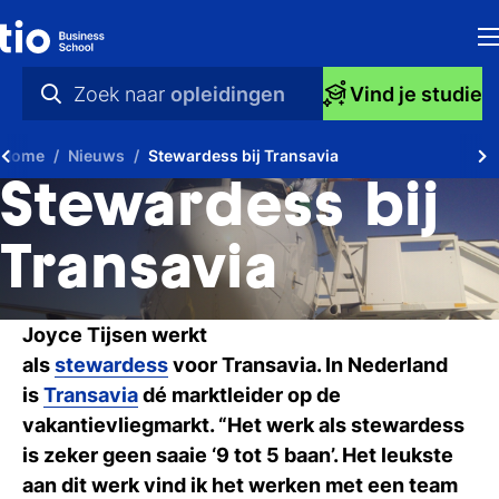
H
Zoek naar
opleidingen
Vind je studie
Op
praktische info
Home
Nieuws
Stewardess bij Transavia
S
videos
Stewardess bij
bi
nieuws
Transavia
Ti
opleidingen
Ti
Joyce Tijsen werkt
als
stewardess
voor
Transavia
. In Nederland
To
is
Transavia
dé marktleider op de
A
vakantievliegmarkt. “Het werk als stewardess
is zeker geen saaie ‘9 tot 5 baan’. Het leukste
O
aan dit werk vind ik het werken met een team