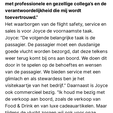
met professionele en gezellige collega’s en de
Ti
verantwoordelijkheid die mij wordt
Ve
toevertrouwd.”
Het waarborgen van de flight safety, service en
sales is voor Joyce de voornaamste taak.
Con
Vac
De
Bed
Inl
Joyce: “De volgende belangrijke taak is de
passagier. De passagier moet een dusdanige
goede vlucht worden bezorgd, dat deze telkens
weer terug komt bij ons aan boord. We doen dit
door in te spelen op de behoeftes en wensen
van de passagier. We bieden service met een
glimlach en als stewardess ben je het
visitekaartje van het bedrijf.” Daarnaast is Joyce
ook commercieel bezig. “Ik houd me bezig met
de verkoop aan boord, zoals de verkoop van
Food & Drink en van luxe cadeauartikelen. Maar
En
tijdens de vlucht zorgen wij ook voor onze