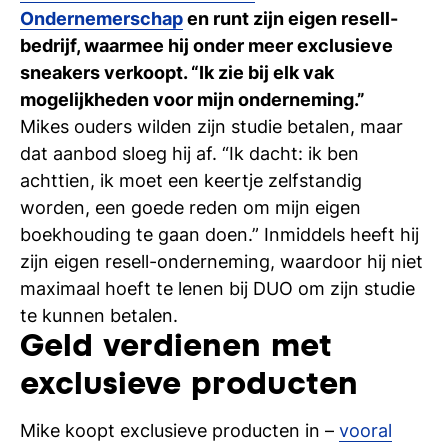
Ti
Ondernemerschap
en runt zijn eigen resell-
bedrijf, waarmee hij onder meer exclusieve
Ve
sneakers verkoopt. “Ik zie bij elk vak
mogelijkheden voor mijn onderneming.”
Mikes ouders wilden zijn studie betalen, maar
Con
Vac
De
Bed
Inl
dat aanbod sloeg hij af. “Ik dacht: ik ben
achttien, ik moet een keertje zelfstandig
worden, een goede reden om mijn eigen
boekhouding te gaan doen.” Inmiddels heeft hij
zijn eigen resell-onderneming, waardoor hij niet
maximaal hoeft te lenen bij DUO om zijn studie
te kunnen betalen.
Geld verdienen met
exclusieve producten
En
Mike koopt exclusieve producten in –
vooral