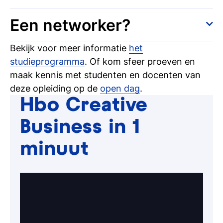
koppelt aan strategie, ondernemerschap en
bedrijf te onderscheiden. Bij Entrepreneurship
Je past je snel aan en voelt je gemakkelijk thuis
commercieel inzicht. Zo ontwikkel je ideeën die
Een networker?
van Creative Business leer je om kansen te
in een nieuwe omgeving. Tijdens de opleiding
zowel vernieuwend als haalbaar zijn.
spotten, scherp te positioneren en met
leer je hoe je flexibel omgaat met
Je stapt makkelijk op mensen af en bouwt snel
Bekijk voor meer informatie
het
vertrouwen de markt op te gaan. Je leert
veranderingen, nieuwe markten verkent en
een netwerk op. Je leert hoe je relaties inzet om
studieprogramma
. Of kom sfeer proeven en
concurrentie analyseren, eigen positie bepalen,
soepel samenwerkt met verschillende mensen
kansen te creëren, samenwerkingen aan te
maak kennis met studenten en docenten van
businessconcepten ontwikkelen, strategisch
en culturen.
gaan en je ideeën verder te brengen. Je gaat
deze opleiding op de
open dag
.
denken en commercieel handelen.
bezig met professioneel communiceren en
Hbo Creative
pitchen, netwerken met opdrachtgevers en
Business in 1
relaties onderhouden en omzetten in zakelijke
kansen.
minuut