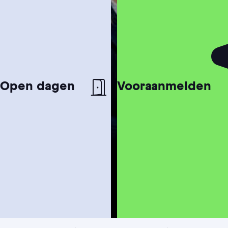
Open dagen
Vooraanmelden
Studiekeuzetest
Hulp nodig bij het kiezen van je studie?
Studiegids
Ontvang meer informatie over onze
opleidingen
Hbo bachelor programma
Marketing, Sales & Communicatie