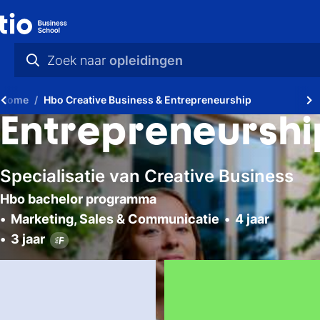
Zoek naar
opleidingen
praktische info
Home
Hbo Creative Business & Entrepreneurship
videos
Entrepreneurshi
nieuws
Specialisatie van Creative Business
opleidingen
Hbo bachelor programma
Marketing, Sales & Communicatie
4 jaar
3 jaar