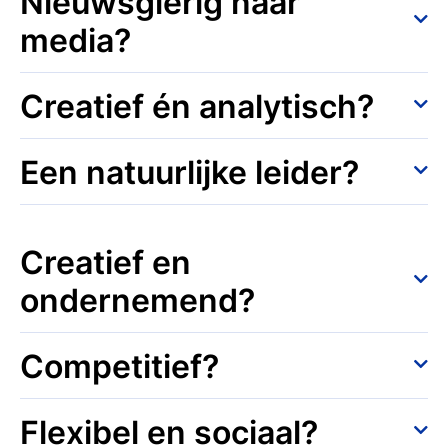
Nieuwsgierig naar
ideeën tot leven brengen? Bij Creative Business
media?
specialisatie Entrepreneurship leer je hoe je van
een idee een haalbaar en winstgevend concept
Wil jij weten hoe media worden ingezet om
maakt. Je ontdekt hoe je kansen in de markt
Creatief én analytisch?
bedrijven, merken en producten succesvoller te
herkent, een sterk businessmodel ontwikkelt en
maken? Wij leren je hoe je media strategisch
jouw merk positioneert. Ook leer je pitchen,
Ben jij creatief én analytisch? Je bedenkt graag
Een natuurlijke leider?
inzet om zichtbaarheid te vergroten,
netwerken en omgaan met risico’s, zodat je met
originele ideeën, maar kijkt ook kritisch naar
doelgroepen te raken en echte impact te
vertrouwen je eigen onderneming opzet en laat
wat werkt en wat niet. Tijdens de opleiding leer
Neem jij graag het voortouw? Dan durf
maken. Je ontdekt hoe content, platforms en
groeien.
je hoe je data, trends en technologie gebruikt
je verantwoordelijkheid te pakken! Bij hbo
data samenkomen in succesvolle media- en
Creatief en
om slimme, creatieve oplossingen te
Creative Business met specialisatie
marketingstrategieën.
ontwikkelen. Zo combineer je creatieve
ondernemend?
Entrepreneurship ontwikkel je jezelf tot iemand
concepten met praktische strategieën en maak
die initiatief neemt, anderen meeneemt in
je impact.
Wil jij creativiteit combineren met zakelijke
ideeën en richting geeft aan projecten en
Competitief?
skills? Zo kan je jouw ideeën succesvol in de
teams. Hier werk je aan bij modules als
markt te zetten. Bij de opleiding Creative
leiderschap, projectmanagement en strategisch
Je schrikt niet terug voor concurrentie en ziet
Flexibel en sociaal?
Business leer je hoe je creatieve concepten
management.
het juist als een uitdaging om jezelf, je idee of je