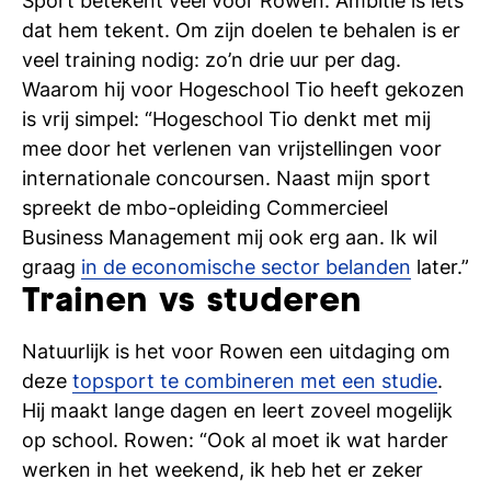
Sport betekent veel voor Rowen. Ambitie is iets
si
dat hem tekent. Om zijn doelen te behalen is er
veel training nodig: zo’n drie uur per dag.
Waarom hij voor Hogeschool Tio heeft gekozen
is vrij simpel: “Hogeschool Tio denkt met mij
mee door het verlenen van vrijstellingen voor
internationale concoursen. Naast mijn sport
spreekt de mbo-opleiding Commercieel
Business Management mij ook erg aan. Ik wil
graag
in de economische sector belanden
later.”
Trainen vs studeren
Natuurlijk is het voor Rowen een uitdaging om
deze
topsport te combineren met een studie
.
Hij maakt lange dagen en leert zoveel mogelijk
op school. Rowen: “Ook al moet ik wat harder
werken in het weekend, ik heb het er zeker