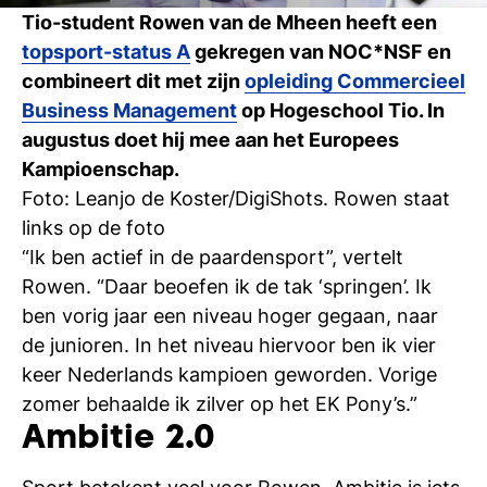
Ti
Tio-student Rowen van de Mheen heeft een
topsport-status A
gekregen van NOC*NSF en
Ve
combineert dit met zijn
opleiding Commercieel
Business Management
op Hogeschool Tio. In
augustus doet hij mee aan het Europees
Con
Vac
De
Bed
Inl
Kampioenschap.
Foto: Leanjo de Koster/DigiShots. Rowen staat
links op de foto
“Ik ben actief in de paardensport”, vertelt
Rowen. “Daar beoefen ik de tak ‘springen’. Ik
ben vorig jaar een niveau hoger gegaan, naar
de junioren. In het niveau hiervoor ben ik vier
keer Nederlands kampioen geworden. Vorige
zomer behaalde ik zilver op het EK Pony’s.”
Ambitie 2.0
En