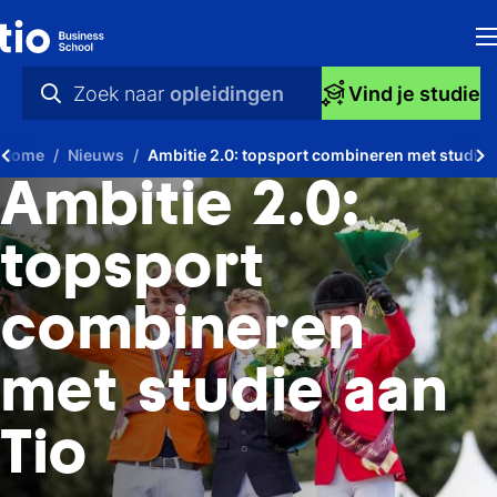
H
Zoek naar
opleidingen
Vind je studie
Op
praktische info
Home
Nieuws
Ambitie 2.0: topsport combineren met studie 
S
videos
Ambitie 2.0:
bi
nieuws
topsport
Ti
opleidingen
combineren
Ti
To
met studie aan
A
Tio
O