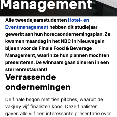
Management
Ti
Ve
Alle tweedejaarsstudenten
Hotel- en
Eventmanagement
hebben dit studiejaar
gewerkt aan hun horecaondernemingsplan. Ze
Con
Vac
De
Bed
Inl
kwamen maandag in het NBC in Nieuwegein
bijeen voor de Finale Food & Beverage
Management, waarin ze hun plannen mochten
presenteren. De winnaars gaan dineren in een
sterrenrestaurant!
Verrassende
ondernemingen
De finale begon met tien pitches, waaruit de
vakjury vijf finalisten koos. Deze finalisten
En
gaven alle vijf een interessante presentatie over