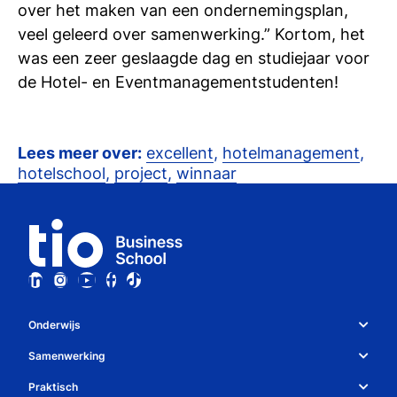
over het maken van een ondernemingsplan,
veel geleerd over samenwerking.” Kortom, het
was een zeer geslaagde dag en studiejaar voor
de Hotel- en Eventmanagementstudenten!
Lees meer over:
excellent
,
hotelmanagement
,
hotelschool
,
project
,
winnaar
Onderwijs
Studiekeuze en opleidingen
Samenwerking
Over Tio
Studiekeuzetest
Praktisch