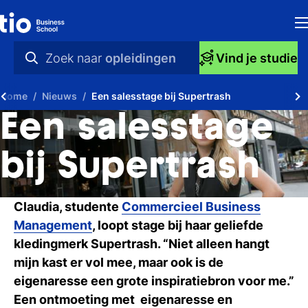
H
Zoek naar
opleidingen
Vind je studie
Op
praktische info
Home
Nieuws
Een salesstage bij Supertrash
S
videos
Een salesstage
bi
nieuws
bij Supertrash
Ti
opleidingen
Ti
Claudia, studente
Commercieel Business
Management
, loopt stage bij haar geliefde
To
kledingmerk Supertrash. “Niet alleen hangt
A
mijn kast er vol mee, maar ook is de
eigenaresse een grote inspiratiebron voor me.”
O
Een ontmoeting met eigenaresse en