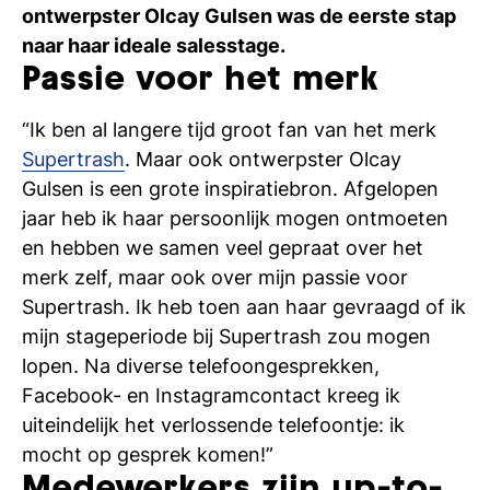
ontwerpster Olcay Gulsen was de eerste stap
Ti
naar haar ideale salesstage.
Ve
Passie voor het merk
“Ik ben al langere tijd groot fan van het merk
Con
Vac
De
Bed
Inl
Supertrash
. Maar ook ontwerpster Olcay
Gulsen is een grote inspiratiebron. Afgelopen
jaar heb ik haar persoonlijk mogen ontmoeten
en hebben we samen veel gepraat over het
merk zelf, maar ook over mijn passie voor
Supertrash. Ik heb toen aan haar gevraagd of ik
mijn stageperiode bij Supertrash zou mogen
lopen. Na diverse telefoongesprekken,
Facebook- en Instagramcontact kreeg ik
uiteindelijk het verlossende telefoontje: ik
mocht op gesprek komen!”
En