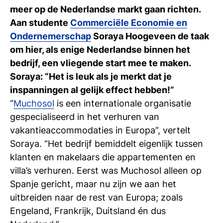
Ti
meer op de Nederlandse markt gaan richten.
Aan studente
Commerci
ë
le Economie en
Ve
Ondernemerschap
Soraya Hoogeveen de taak
om hier, als enige Nederlandse binnen het
bedrijf, een vliegende start mee te maken.
Con
Vac
De
Bed
Inl
Soraya: “Het is leuk als je merkt dat je
inspanningen al gelijk effect hebben!”
“
Muchosol
is een internationale organisatie
gespecialiseerd in het verhuren van
vakantieaccommodaties in Europa”, vertelt
Soraya. “Het bedrijf bemiddelt eigenlijk tussen
klanten en makelaars die appartementen en
villa’s verhuren. Eerst was Muchosol alleen op
Spanje gericht, maar nu zijn we aan het
uitbreiden naar de rest van Europa; zoals
Engeland, Frankrijk, Duitsland én dus
En