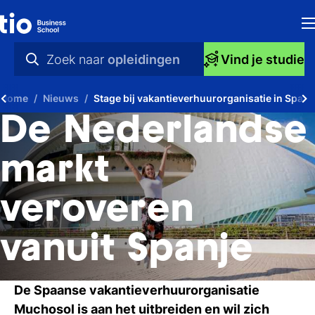
H
Zoek naar
opleidingen
Vind je studie
Op
praktische info
Home
Nieuws
Stage bij vakantieverhuurorganisatie in Spanj
S
videos
De Nederlandse
bi
nieuws
markt
Ti
opleidingen
veroveren
Ti
To
vanuit Spanje
A
De Spaanse vakantieverhuurorganisatie
O
Muchosol is aan het uitbreiden en wil zich