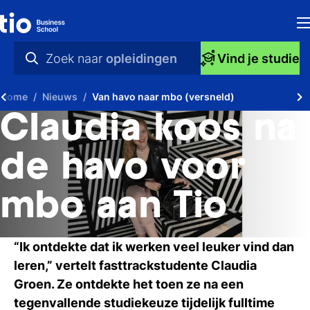
H
Zoek naar
opleidingen
Vind je studie
Op
praktische info
Home
Nieuws
Van havo naar mbo (versneld)
S
videos
Claudia koos na
bi
nieuws
de havo voor
Ti
opleidingen
mbo aan Tio
Ti
To
“Ik ontdekte dat ik werken veel leuker vind dan
A
leren,” vertelt fasttrackstudente Claudia
Groen. Ze ontdekte het toen ze na een
O
tegenvallende studiekeuze tijdelijk fulltime