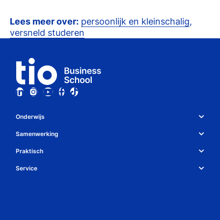
Lees meer over:
persoonlijk en kleinschalig
,
versneld studeren
Onderwijs
Studiekeuze en opleidingen
Samenwerking
Over Tio
Studiekeuzetest
Praktisch
Whatsapp
Bedrijven
Service
Studiegids
Algemene voorwaarden
Contact
Decanen
Open dag
Regelingen
Nieuwsbrief
Meelopen & proefstuderen