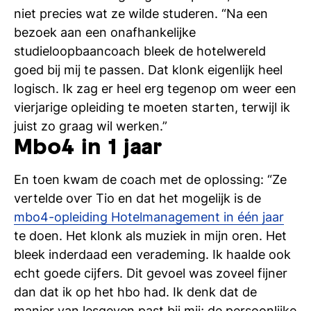
si
niet precies wat ze wilde studeren. “Na een
bezoek aan een onafhankelijke
studieloopbaancoach bleek de hotelwereld
goed bij mij te passen. Dat klonk eigenlijk heel
logisch. Ik zag er heel erg tegenop om weer een
vierjarige opleiding te moeten starten, terwijl ik
juist zo graag wil werken.”
Mbo4 in 1 jaar
En toen kwam de coach met de oplossing: “Ze
vertelde over Tio en dat het mogelijk is de
mbo4-opleiding Hotelmanagement in één jaar
te doen. Het klonk als muziek in mijn oren. Het
bleek inderdaad een verademing. Ik haalde ook
echt goede cijfers. Dit gevoel was zoveel fijner
dan dat ik op het hbo had. Ik denk dat de
manier van lesgeven past bij mij; de persoonlijke