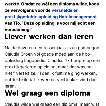
Ti
werkte. Omdat ze wél een diploma wilde, koos
ze vervolgens voor de
versnelde en
Ve
praktijkgerichte opleiding Hotelmanagement
van Tio. “Deze opleiding is voor mij echt een
verademing!”
Con
Vac
De
Bed
Inl
Liever werken dan leren
Na de havo en een tussenjaar als au pair begon
Claudia Groen vol goede moed aan de hbo-
opleiding Logopedie. Claudia: “Ik hoopte op een
praktijkgerichte opleiding, maar dat was het
niet,” vertelt ze. “Toen ik fulltime ging werken,
ontdekte ik dat ik werken veel leuker vind dan
leren.”
Wel graag een diploma
En
Claudia wilde wel graag een diploma, maar wist