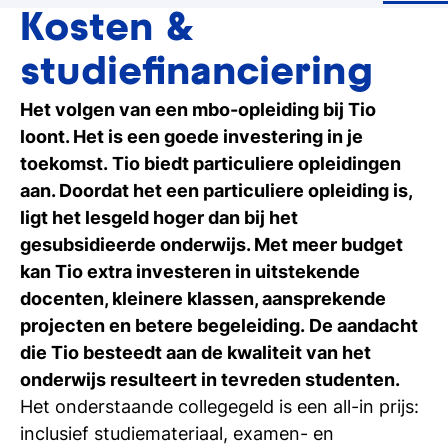
Ontdek Tio's opleidingen op de open dag
Kosten &
studiefinanciering
Meelopen/Proefstuderen
Ontdek hoe het is om student bij Tio te
Het volgen van een mbo-opleiding bij Tio
zijn
loont. Het is een goede investering in je
toekomst. Tio biedt particuliere opleidingen
Persoonlijk gesprek
aan. Doordat het een particuliere opleiding is,
Stel al jouw vragen in een 1-op-1-gesprek
ligt het lesgeld hoger dan bij het
gesubsidieerde onderwijs. Met meer budget
Inschrijven studie
kan Tio extra investeren in uitstekende
Weet je het al? Schrijf je dan in bij Tio
docenten, kleinere klassen, aansprekende
projecten en betere begeleiding. De aandacht
die Tio besteedt aan de kwaliteit van het
onderwijs resulteert in tevreden studenten.
Het onderstaande collegegeld is een all-in prijs:
inclusief studiemateriaal, examen- en