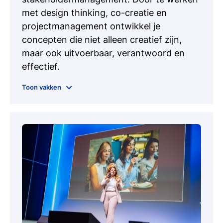
met design thinking, co-creatie en
projectmanagement ontwikkel je
concepten die niet alleen creatief zijn,
maar ook uitvoerbaar, verantwoord en
effectief.
Adaptive Media Practice
Toon vakken
Communication
Conceptual Thinking
Creative Thinking
Design Fundamentals
Design Thinking
Influencing in Media
Intercultural Communication
Marketing
Media Control & Regulation
Process & Layout Design