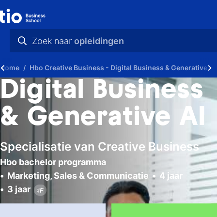
Zoek naar
opleidingen
praktische info
Home
Hbo Creative Business - Digital Business & Generative AI
videos
Digital Business
nieuws
& Generative AI
opleidingen
Specialisatie van Creative Business
Hbo bachelor programma
Marketing, Sales & Communicatie
4 jaar
3 jaar