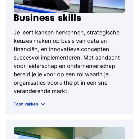
Stakeholder & Co-creatie
Business skills
Je leert kansen herkennen, strategische
keuzes maken op basis van data en
financiën, en innovatieve concepten
succesvol implementeren. Met aandacht
voor leiderschap en ondernemerschap
bereid je je voor op een rol waarin je
organisaties vooruithelpt in een snel
veranderende markt.
Business Development
Toon vakken
Data-driven decision making
Engels, Duits, Frans of Spaans
Entrepreneurial Mindset
Finance