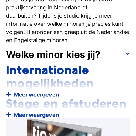
tips graag met jou delen.
praktijkervaring in Nederland of
daarbuiten? Tijdens je studie krijg je meer
informatie over welke minoren je precies kunt
volgen. Hieronder een greep uit de Nederlandse
en Engelstalige minoren.
Welke minor kies jij?
Internationale
Nederlandse minoren
mogelijkheden
Hotel- en Eventmanagement
Meer weergeven
Stage en afstuderen
Ondernemerschap
Projectmanagement
Meer weergeven
Werkervaring opdoen, binnenkijken bij
topbedrijven en ontdekken waar jouw hart
Research
sneller van gaat kloppen.
Kies een stage bij een