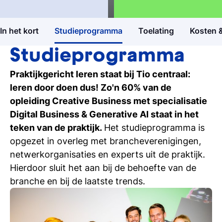
opleidingen
Hbo bachelor programma
Marketing, Sales & Communicatie
In het kort
Studieprogramma
Toelating
Kosten &
Open dagen
Ontdek Tio's opleidingen op de open dag
Studieprogramma
Praktijkgericht leren staat bij Tio centraal:
Meelopen/Proefstuderen
leren door doen dus! Zo'n 60% van de
Ontdek hoe het is om student bij Tio te
opleiding Creative Business met specialisatie
zijn
Digital Business & Generative AI staat in het
teken van de praktijk.
Het studieprogramma is
Persoonlijk gesprek
opgezet in overleg met brancheverenigingen,
Stel al jouw vragen in een 1-op-1-gesprek
netwerkorganisaties en experts uit de praktijk.
Hierdoor sluit het aan bij de behoefte van de
Inschrijven studie
branche en bij de laatste trends.
Weet je het al? Schrijf je dan in bij Tio