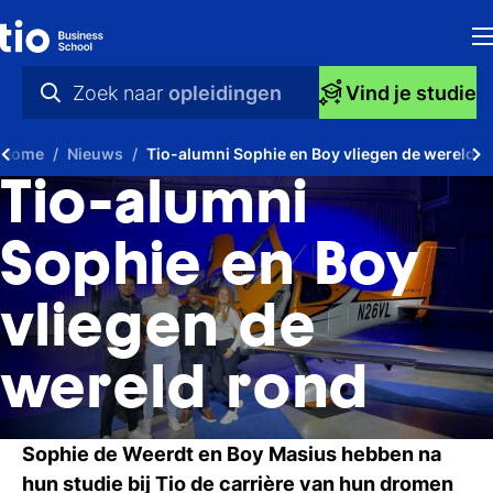
H
Zoek naar
opleidingen
Vind je studie
Op
praktische info
Home
Nieuws
Tio-alumni Sophie en Boy vliegen de wereld r
S
videos
Tio-alumni
bi
nieuws
Sophie en Boy
Ti
opleidingen
vliegen de
Ti
To
wereld rond
A
Sophie de Weerdt en Boy Masius hebben na
O
hun studie bij Tio de carrière van hun dromen