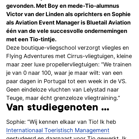
Ti
gevonden. Met Boy en mede-Tio-alumnus
Victor van der Linden als oprichters en Sophie
Ve
als Aviation Event Manager is Bluetail Aviation
één van de vele succesvolle ondernemingen
met een Tio-tintje.
Con
Vac
De
Bed
Inl
Deze boutique-vliegschool verzorgt vliegles en
Flying Adventures met Cirrus-vliegtuigen, kleine
maar zeer luxe propellervliegtuigen: “We trainen
je van 0 naar 100, waar je maar wilt: van een
paar dagen in Portugal tot een week in de VS.
Geen eindeloze vluchten van Lelystad naar
Teuge, maar écht grenzeloze vliegtraining.”
Van studiegenoten …
Sophie: “Wij kennen elkaar van Tio! Ik heb
Internationaal Toeristisch Management
En
gestudeerd en daarnaast voor Tio gewerkt. Ik