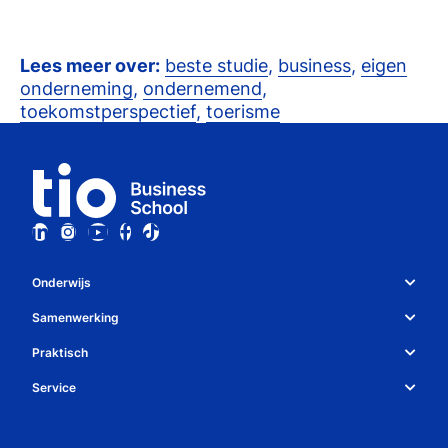
Lees meer over:
beste studie
,
business
,
eigen
onderneming
,
ondernemend
,
toekomstperspectief
,
toerisme
Onderwijs
Studiekeuze en opleidingen
Samenwerking
Over Tio
Studiekeuzetest
Praktisch
Whatsapp
Bedrijven
Service
Studiegids
Algemene voorwaarden
Contact
Decanen
Open dag