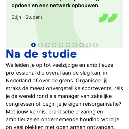
Internationaal Toeristisch
Sophie de Weerdt | Studente
opdoen en een netwerk opbouwen.
van de wereld het veel slechter heeft dan
klassen. Tio laat je stevig in je schoenen
Management
Internationaal Toeristisch
Edgar Fluijt | Trip.me
Cas den Blanken | Student
Ryan Bakker | Toerismestudente
Carmen Vollebregt | Internationaal
wij. Care for other people around you!
staan.
Management
Internationaal Toeristisch
Toeristisch Management
Stijn | Student
Management
Floortje Dessing | Reispresentatrice
Saskia van den Heuvel | Studente
en -producer
Internationaal Toeristisch
Management
Na de studie
We leiden je op tot veelzijdige en ambitieuze
professional die overal aan de slag kan, in
Nederland of over de grens. Organiseer jij
straks de meest onvergetelijke sportevents, reis
je de wereld rond als manager van zakelijke
congressen of begin je je eigen reisorganisatie?
Met jouw kennis, praktische ervaring en
ambitieuze en ondernemende houding word je
op veel plekken met open armen ontvangen.