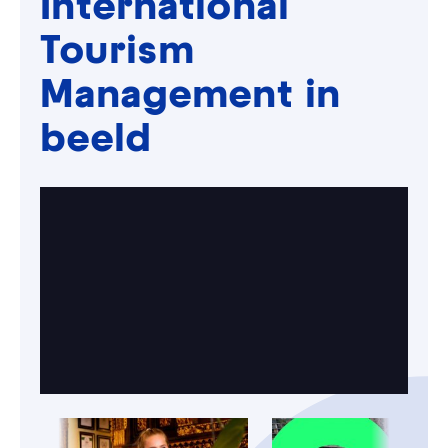
International
daarom veel behoefte aan specialisten op dit
Tourism
vakgebied. Deze opleiding combineert
toeristische kennis daarom met e-commerce.
Management in
beeld