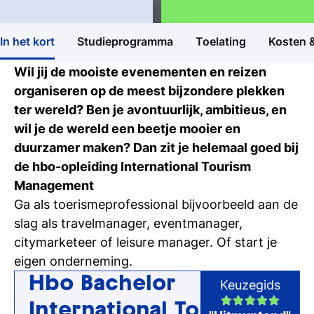
opleidingen
Hbo Bachelor
Hospitality, Events & Toerisme
4
In het kort
Studieprogramma
Toelating
Kosten &
Open dagen
Ontdek Tio's opleidingen op de open dag
Wil jij de mooiste evenementen en reizen
organiseren op de meest bijzondere plekken
Meelopen/Proefstuderen
ter wereld? Ben je avontuurlijk, ambitieus, en
Ontdek hoe het is om student bij Tio te
wil je de wereld een beetje mooier en
zijn
duurzamer maken? Dan zit je helemaal goed bij
de hbo-opleiding International Tourism
Persoonlijk gesprek
Management
Stel al jouw vragen in een 1-op-1-gesprek
Ga als toerismeprofessional bijvoorbeeld aan de
slag als travelmanager, eventmanager,
Inschrijven studie
citymarketeer of leisure manager. Of start je
Weet je het al? Schrijf je dan in bij Tio
eigen onderneming.
Hbo Bachelor
Keuzegids
International Tourism