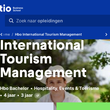
Zoek naar
opleidingen
praktische info
Home
Hbo International Tourism Management
videos
International
nieuws
Tourism
opleidingen
Management
Hbo Bachelor
Hospitality, Events & Toerisme
4 jaar
3 jaar