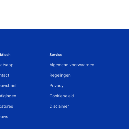
ktisch
Service
atsapp
Algemene voorwaarden
ntact
Regelingen
euwsbrief
Privacy
stigingen
Cookiebeleid
catures
Disclaimer
euws