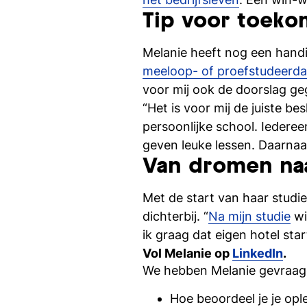
Tip voor toeko
Melanie heeft nog een handig
meeloop- of proefstudeerd
voor mij ook de doorslag ge
“Het is voor mij de juiste be
persoonlijke school. Iedere
geven leuke lessen. Daarnaas
Van dromen na
Met de start van haar stud
dichterbij. “
Na mijn studie
wi
ik graag dat eigen hotel star
Vol Melanie op
LinkedIn
.
We hebben
Melanie
gevraagd
Hoe beoordeel je je opl