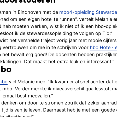
 doorstuderen
esman in Eindhoven met de
mbo4-opleiding Stewarde
 gehad om een eigen hotel te runnen”, vertelt Melanie 
 heb moeten werken, wist ik niet of ik een hbo-ople
esloot ik de stewardessopleiding te volgen op Tio.”
ist het versnelde traject vorig jaar met mooie cijfers
g vertrouwen om me in te schrijven voor
hbo Hotel-
en het bevalt erg goed! De docenten hebben praktijke
kkelingen. Dat maakt het extra leuk en interessant.”
hbo
hbo
viel Melanie mee. “Ik kwam er al snel achter dat
t mbo. Verder merkte ik niveauverschil qua lesstof, m
lemaal best meevallen.”
 denken om door te stromen zou ik dat zeker aanrad
tijd is van je leven. Daarnaast heb je met een goede
n situatie dus!”