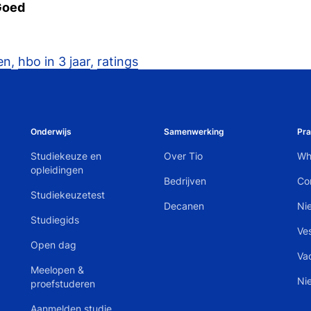
Goed
en
,
hbo in 3 jaar
,
ratings
Onderwijs
Samenwerking
Pra
Studiekeuze en
Over Tio
Wh
opleidingen
Bedrijven
Co
Studiekeuzetest
Decanen
Ni
Studiegids
Ve
Open dag
Va
Meelopen &
Ni
proefstuderen
Aanmelden studie