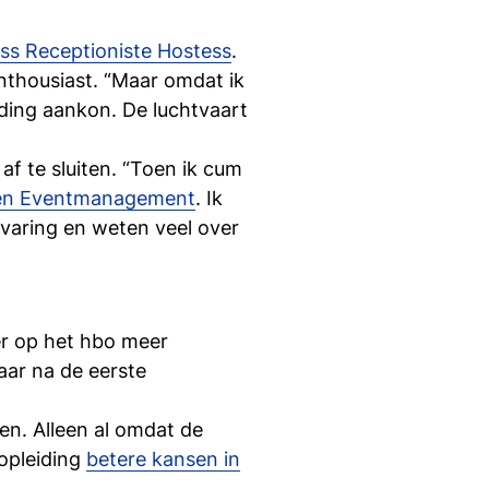
si
ss Receptioniste Hostess
.
enthousiast. “Maar omdat ik
iding aankon. De luchtvaart
 af te sluiten. “Toen ik cum
 en Eventmanagement
. Ik
rvaring en weten veel over
 er op het hbo meer
aar na de eerste
en. Alleen al omdat de
 opleiding
betere kansen in