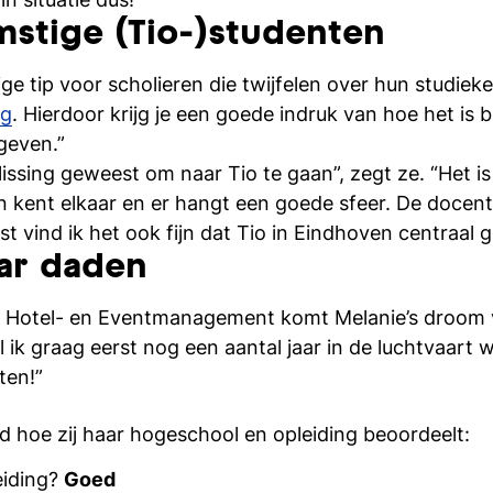
mstige (Tio-)studenten
e tip voor scholieren die twijfelen over hun studieke
ag
. Hierdoor krijg je een goede indruk van hoe het is b
geven.”
slissing geweest om naar Tio te gaan”, zegt ze. “Het is
en kent elkaar en er hangt een goede sfeer. De docent
t vind ik het ook fijn dat Tio in Eindhoven centraal g
ar daden
ie Hotel- en Eventmanagement komt Melanie’s droom 
l ik graag eerst nog een aantal jaar in de luchtvaart w
ten!”
 hoe zij haar hogeschool en opleiding beoordeelt:
eiding?
Goed