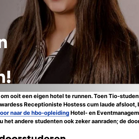
n
n!
om om ooit een eigen hotel te runnen. Toen Tio-stud
ewardess Receptioniste Hostess cum laude afsloot, 
oor naar de hbo-opleiding
Hotel- en Eventmanagemen
zou het andere studenten ook zeker aanraden; de do