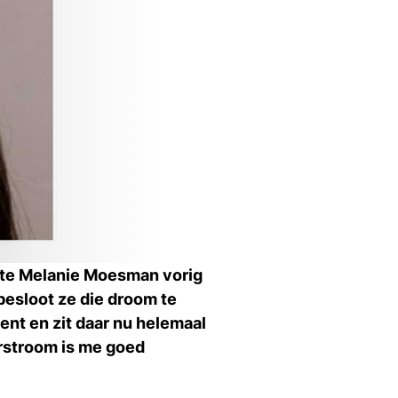
Ti
Ve
Con
Vac
De
Bed
Inl
s
ente Melanie Moesman vorig
T
besloot ze die droom te
t en zit daar nu helemaal
orstroom is me goed
En