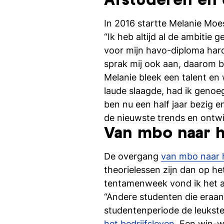
Afstuderen en
In 2016 startte Melanie Mo
“Ik heb altijd al de ambitie
voor mijn havo-diploma hard
sprak mij ook aan, daarom b
Melanie bleek een talent en w
laude slaagde, had ik genoe
ben nu een half jaar bezig 
de nieuwste trends en ontwi
Van mbo naar 
De overgang
van mbo naar 
theorielessen zijn dan op he
tentamenweek vond ik het al
“Andere studenten die eraan
studentenperiode de leukste 
het bedrijfsleven
. Een win-wi