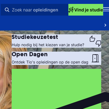
Zoek naar
opleidingen
Vind je studie
H
praktische info
Op
videos
Studiekeuzetest
St
nieuws
Hulp nodig bij het kiezen van je studie?
bij
opleidingen
Open Dagen
Ti
Ontdek Tio's opleidingen op de open dag
Ti
To
Ac
Ov