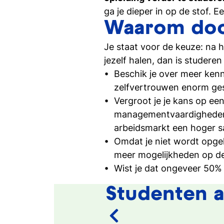
ga je dieper in op de stof.
Waarom doo
Persoonlijk gesprek
Stel al jouw vragen in een 1-op-1-gesprek
Je staat voor de keuze: na 
jezelf halen, dan is studeren
Beschik je over meer kenn
zelfvertrouwen enorm ge
Vergroot je je kans op ee
managementvaardigheden o
arbeidsmarkt een hoger s
Omdat je niet wordt opgel
meer mogelijkheden op de
Wist je dat ongeveer 50%
Studenten 