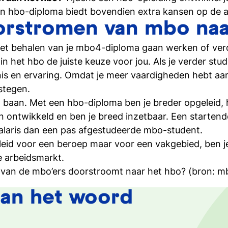
zijn
 Een hbo-diploma biedt bovendien extra kansen op de 
rstromen van mbo naa
Inschrijven studie
Weet je het al? Schrijf je dan 
het behalen van je mbo4-diploma gaan werken of verde
 in het hbo de juiste keuze voor jou. Als je verder st
is en ervaring. Omdat je meer vaardigheden hebt aan
stegen.
n baan. Met een hbo-diploma ben je breder opgeleid, 
ntwikkeld en ben je breed inzetbaar. Een startende 
alaris dan een pas afgestudeerde mbo-student.
eid voor een beroep maar voor een vakgebied, ben je
 arbeidsmarkt.
 van de mbo’ers doorstroomt naar het hbo? (bron: m
aan het woord