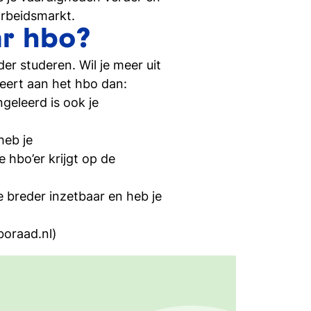
si
arbeidsmarkt.
r hbo?
in bij Tio
r studeren. Wil je meer uit
udeert aan het hbo dan:
geleerd is ook je
heb je
hbo’er krijgt op de
 breder inzetbaar en heb je
boraad.nl)