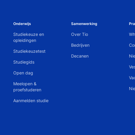
Onderwijs
Samenwerking
Pra
Studiekeuze en
Over Tio
Wh
opleidingen
Bedrijven
Co
Studiekeuzetest
Decanen
Ni
Studiegids
Ve
Open dag
Va
Meelopen &
Ni
proefstuderen
Aanmelden studie