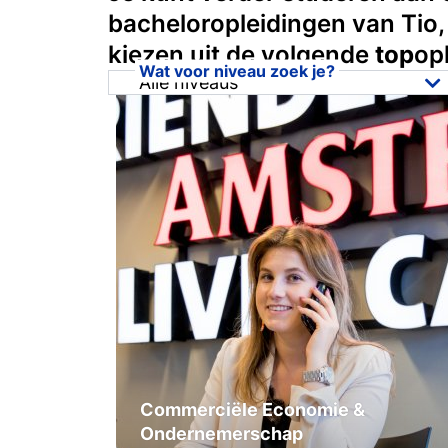
bacheloropleidingen van Tio, i
kiezen uit de volgende
top
op
Wat voor niveau zoek je?
Alle niveaus
Alle niveaus
Hbo Associate degree
Hbo Bachelor
Commerciële Economie &
Ondernemerschap