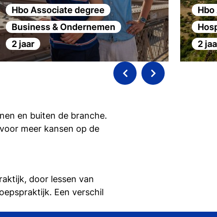
Hbo Associate degree
Hbo 
Business & Ondernemen
Hosp
2 jaar
2 jaa
nnen en buiten de branche.
gt voor meer kansen op de
raktijk, door lessen van
oepspraktijk. Een verschil