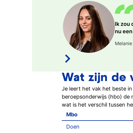
Ik zou
De doo
De mbo
Ik beve
Ik wild
Tios kl
nu een 
ervare
Eventm
voelt d
Manage
goed, 
Melanie
Jelle G
Claire 
Daniëll
Maurits
Pieter 
Wat zijn de
Je leert het vak het beste i
beroepsonderwijs (hbo) de n
wat is het verschil tussen 
Mbo
Doen