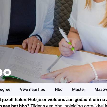
bo
Studiegids
Ontvang meer informatie ov
opleidingen
degree
Vwo naar hbo
Hbo
Master
Maatw
Meelopen/Proefstuderen
it jezelf halen. Heb je er weleens aan gedacht om na
Ontdek hoe het is om student
en aan het hbo?
Tijdens een hbo-opleiding ontwikkel j