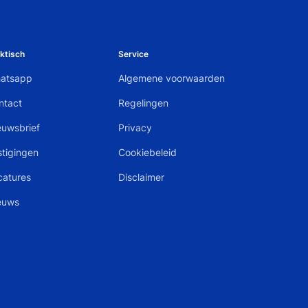
ktisch
Service
atsapp
Algemene voorwaarden
ntact
Regelingen
euwsbrief
Privacy
stigingen
Cookiebeleid
catures
Disclaimer
euws