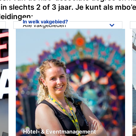
n slechts 2 of 3 jaar. Je kunt als mbo’e
leidingen:
In welk vakgebied?
Alle vakgebieden
Alle vakgebieden
Business & Ondernemen
Hospitality, Events & Toerisme
Marketing, Sales &
Communicatie
Makelaardij, Ruimte & Vastgoed
Hotel- & Eventmanagement