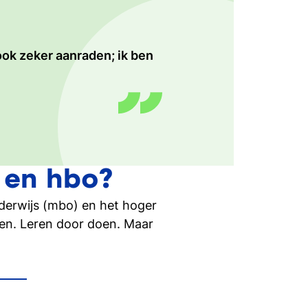
ok zeker aanraden; ik ben
geleiding, als zeer prettig
tromen naar hbo Hotel- en
aar het hbo. Zeker bij Tio
ing International Business
e studeren bevallen mij
pleiding.
 aan Tio.
nt
o en hbo?
nderwijs (mbo) en het hoger
gen. Leren door doen. Maar