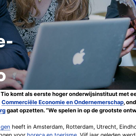
e-
o
Tio komt als eerste hoger onderwijsinstituut met e
:
Commerciële Economie en Ondernemerschap
, on
rg
gaat opzetten. “We spelen in op de grootste ontwi
ngen
heeft in Amsterdam, Rotterdam, Utrecht, Eind
dingen voor
horeca en toerisme
. Vijf jaar geleden we