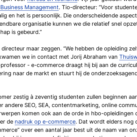
l Business Management
. Tio-directeur: “Voor studente
lig en het is persoonlijk. Die onderscheidende aspecte
wendbare organisatie kunnen we die relatief snel opz
ap is gebeurd.”
de directeur maar zeggen. “We hebben de opleiding ze
n kwamen we in contact met Jorij Abraham van
Thuisw
rofessor - e-commerce draagt hij bij aan de curricu
nering naar de markt en stuurt hij de onderzoeksagend
omer zestig à zeventig studenten zullen beginnen aan 
er andere SEO, SEA, contentmarketing, online commun
rwerpen komen ook aan de orde in hbo-opleidingen
ter de
nadruk op e-commerce
. Dat wordt elders nog
mmerce” over een aantal jaar best uit de naam van o