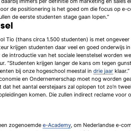
daarbij immers per definitie om marketing en sales e
oor de positionering is het goed om die focus op e
len de eerste studenten stage gaan lopen.”
sel
l Tio (thans circa 1.500 studenten) is met ongeveer 1
eur krijgen studenten daar veel en goed onderwijs in
r de introductie van het sociale leenstelsel worden we 
teur. “Studenten krijgen langer de kans om tegen gun
denten bij onze hogeschool meestal in
drie jaar
klaar.”
conomie en Ondernemerschap moet nog worden geacc
t dat het aantal eerstejaars zal oplopen tot zo’n twee
leidingen komen. Die zullen indirect reclame voor o
n een zogenoemde
e-Academy
, om Nederlandse e-com