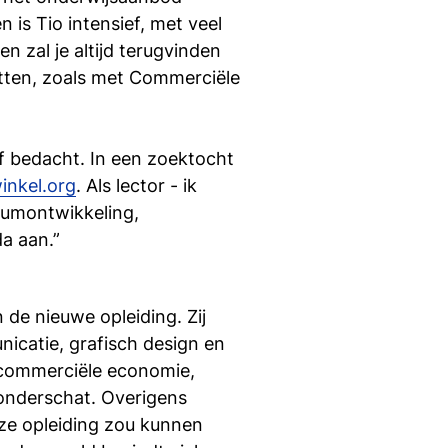
si
n is Tio intensief, met veel
n zal je altijd terugvinden
etten, zoals met Commerciële
lf bedacht. In een zoektocht
inkel.org
. Als lector - ik
lumontwikkeling,
a aan.”
de nieuwe opleiding. Zij
icatie, grafisch design en
 commerciële economie,
 onderschat. Overigens
nze opleiding zou kunnen