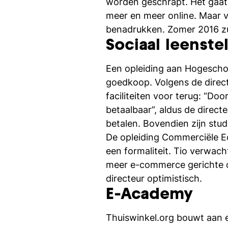
worden geschrapt. Het gaat 
meer en meer online. Maar v
benadrukken. Zomer 2016 zul
Sociaal leenstel
Een opleiding aan Hogeschoo
goedkoop. Volgens de direct
faciliteiten voor terug: “Doo
betaalbaar”, aldus de direc
betalen. Bovendien zijn stu
De opleiding Commerciële E
een formaliteit. Tio verwach
meer e-commerce gerichte op
directeur optimistisch.
E-Academy
Thuiswinkel.org bouwt aa