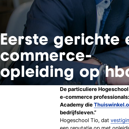
Eerste gerichte 
commerce-
opleiding op hb
De particuliere Hogeschool 
e-commerce professionals
Academy die
Thuiswinkel.o
bedrijfsleven.”
Hogeschool Tio, dat
vestigi
een reputatie op met oplei