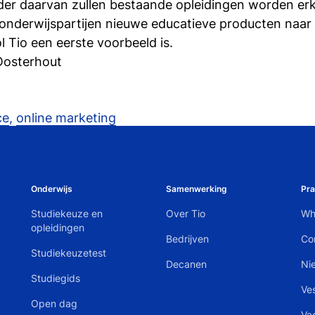
der daarvan zullen bestaande opleidingen worden er
onderwijspartijen nieuwe educatieve producten naar
 Tio een eerste voorbeeld is.
 Oosterhout
ce
,
online marketing
Onderwijs
Samenwerking
Pra
Studiekeuze en
Over Tio
Wh
opleidingen
Bedrijven
Co
Studiekeuzetest
Decanen
Ni
Studiegids
Ve
Open dag
Va