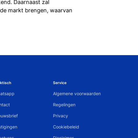
kend. Daarnaast zal
 de markt brengen, waarvan
ktisch
Service
atsapp
Algemene voorwaarden
ntact
Regelingen
euwsbrief
Privacy
stigingen
Cookiebeleid
catures
Disclaimer