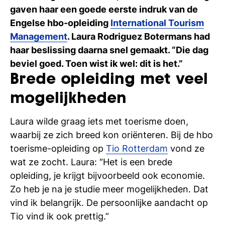
Ti
gaven haar een goede eerste indruk van de
Engelse hbo-opleiding
International Tourism
Ve
Management
. Laura Rodriguez Botermans had
haar beslissing daarna snel gemaakt. “Die dag
beviel goed. Toen wist ik wel: dit is het.”
Con
Vac
De
Bed
Inl
Brede opleiding met veel
mogelijkheden
Laura wilde graag iets met toerisme doen,
waarbij ze zich breed kon oriënteren. Bij de hbo
toerisme-opleiding op
Tio Rotterdam
vond ze
wat ze zocht. Laura: “Het is een brede
opleiding, je krijgt bijvoorbeeld ook economie.
Zo heb je na je studie meer mogelijkheden. Dat
vind ik belangrijk. De persoonlijke aandacht op
En
Tio vind ik ook prettig.”