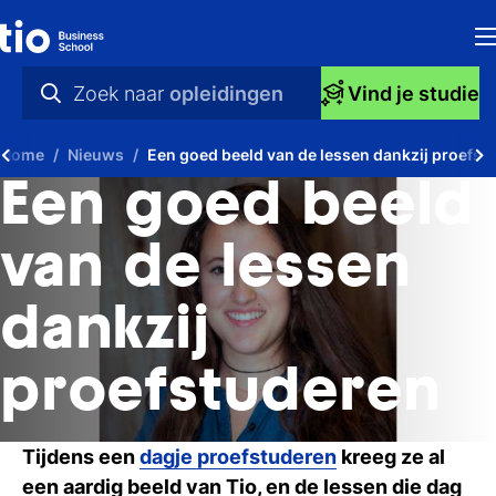
H
Zoek naar
opleidingen
Vind je studie
Op
praktische info
Home
Nieuws
Een goed beeld van de lessen dankzij proefst
S
videos
Een goed beeld
bi
nieuws
van de lessen
Ti
opleidingen
dankzij
Ti
To
proefstuderen
A
Tijdens een
dagje proefstuderen
kreeg ze al
O
een aardig beeld van Tio, en de lessen die dag