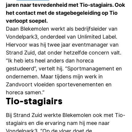
Ti
jaren naar tevredenheid met Tio-stagiairs. Ook
het contact met de
stagebegeleiding
op Tio
Ve
verloopt soepel.
Daan Blekemolen werkt als bedrijfsleider van
Vondelpark3, onderdeel van Unlimited Label.
Con
Vac
De
Bed
Inl
Hiervoor was hij twee jaar eventmanager van
Strand Zuid, dat onder hetzelfde concern valt.
“Ik heb iets heel anders dan horeca
gestudeerd”, vertelt hij. “Sportmanagement en
ondernemen. Maar tijdens mijn werk in
Zandvoort vloeiden sportevenementen en
horeca samen.”
Tio-stagiairs
Bij Strand Zuid werkte Blekemolen ook met Tio-
stagiairs en die ervaring nam hij mee naar
En
Vondelpark3. “Op de vloer doet de