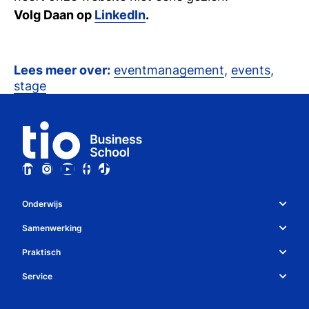
Volg Daan op
LinkedIn
.
Lees meer over:
eventmanagement
,
events
,
stage
Onderwijs
Studiekeuze en opleidingen
Samenwerking
Over Tio
Studiekeuzetest
Praktisch
Whatsapp
Bedrijven
Service
Studiegids
Algemene voorwaarden
Contact
Decanen
Open dag