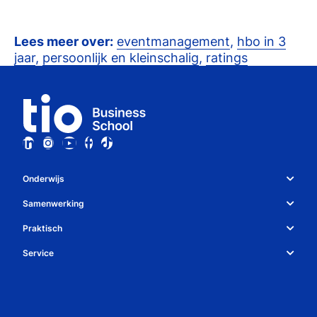
Lees meer over:
eventmanagement
,
hbo in 3
jaar
,
persoonlijk en kleinschalig
,
ratings
Onderwijs
Studiekeuze en opleidingen
Samenwerking
Over Tio
Studiekeuzetest
Praktisch
Whatsapp
Bedrijven
Service
Studiegids
Algemene voorwaarden
Contact
Decanen
Open dag
Regelingen
Nieuwsbrief
Meelopen & proefstuderen