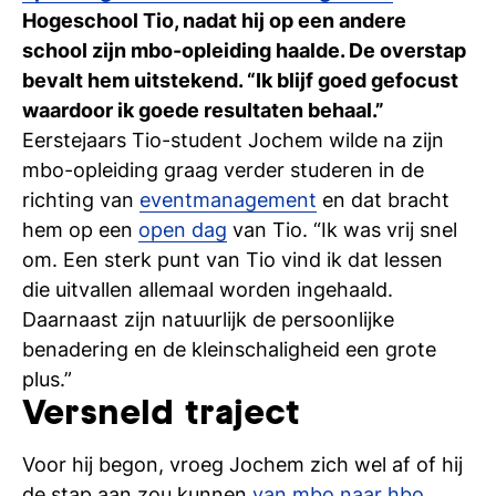
Ti
Hogeschool Tio, nadat hij op een andere
school zijn mbo-opleiding haalde. De overstap
Ve
bevalt hem uitstekend. “Ik blijf goed gefocust
waardoor ik goede resultaten behaal.”
Eerstejaars Tio-student Jochem wilde na zijn
Con
Vac
De
Bed
Inl
mbo-opleiding graag verder studeren in de
richting van
eventmanagement
en dat bracht
hem op een
open dag
van Tio. “Ik was vrij snel
om. Een sterk punt van Tio vind ik dat lessen
die uitvallen allemaal worden ingehaald.
Daarnaast zijn natuurlijk de persoonlijke
benadering en de kleinschaligheid een grote
plus.”
Versneld traject
Voor hij begon, vroeg Jochem zich wel af of hij
En
de stap aan zou kunnen
van mbo naar hbo
,