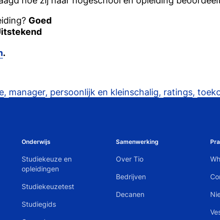
agd hoe zij haar hogeschool en opleiding beoordeelt
eiding?
Goed
itstekend
n
.
e
,
manager
,
persoonlijk en kleinschalig
,
ratings
,
toek
Onderwijs
Samenwerking
Pra
Studiekeuze en
Over Tio
Wh
opleidingen
Bedrijven
Co
Studiekeuzetest
Decanen
Ni
Studiegids
Ve