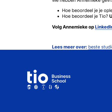
We hebben
Annemieke
gevra
Hoe beoordeel je je opl
Hoe beoordeel je Tio?
U
Volg Annemieke op
LinkedI
Lees meer over:
beste studi