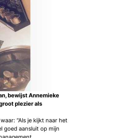
Ti
Ve
Con
Vac
De
Bed
Inl
s
kan, bewijst Annemieke
T
root plezier als
aar: “Als je kijkt naar het
el goed aansluit op mijn
En
opmanagement,