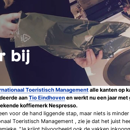
 bij
rnationaal Toeristisch Management
alle kanten op 
udeerde aan
Tio Eindhoven
en werkt nu een jaar met g
ekende koffiemerk Nespresso.
een voor de hand liggende stap, maar niets is minder w
naal Toeristisch Management , zie je dat het juist he
nnemieke. “Je krijgt bijvoorbeeld ook de vakken inko