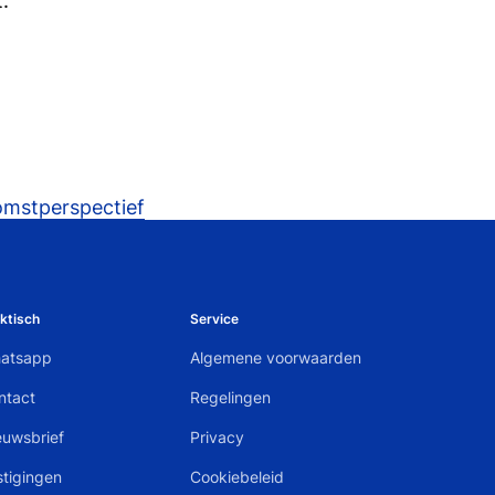
:
omstperspectief
ktisch
Service
atsapp
Algemene voorwaarden
ntact
Regelingen
euwsbrief
Privacy
stigingen
Cookiebeleid