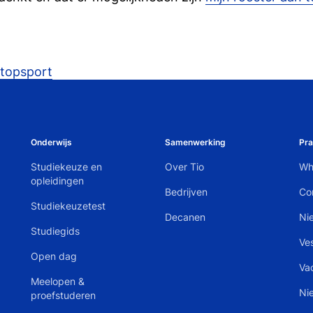
topsport
Onderwijs
Samenwerking
Pra
Studiekeuze en
Over Tio
Wh
opleidingen
Bedrijven
Co
Studiekeuzetest
Decanen
Ni
Studiegids
Ve
Open dag
Va
Meelopen &
Ni
proefstuderen