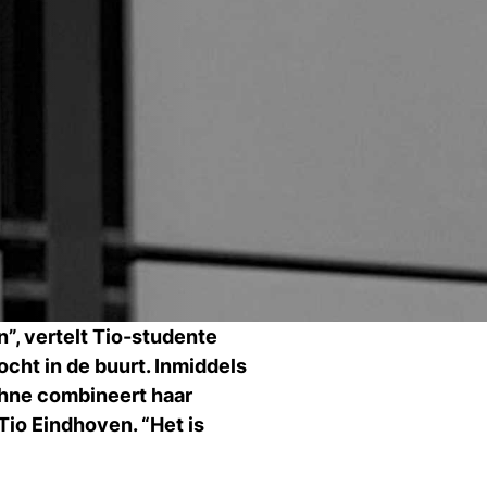
Ti
Ve
Con
Vac
De
Bed
Inl
s
”, vertelt Tio-studente
T
cht in de buurt. Inmiddels
aphne combineert haar
Tio Eindhoven. “Het is
En