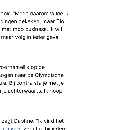
si
s ook. “Mede daarom wilde ik
leidingen gekeken, maar Tio
t met mbo business. Ik wil
 maar volg in ieder geval
voornamelijk op de
 mogen naar de Olympische
a. Bij contra sta je met je
i je achterwaarts. Ik hoop
 zegt Daphne. “Ik vind het
te passen
, zodat ik bij iedere