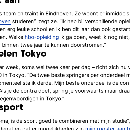
t aan
s team en traint in Eindhoven. Ze woont er inmiddel
oven
studeren”, zegt ze. “Ik heb bij verschillende op
een erg leuke school en ik ben dit jaar dan ook gestar
men. Welke
hbo-opleiding
ik ga doen, weet ik nog niet,
 binnen twee jaar te kunnen doorstromen.”
elen Tokyo
er week, soms wel twee keer per dag – richt zich nu 
 in Tokyo. “De twee beste springers per onderdeel
menteel sta ik derde. Mijn beste onderdeel is de contr
Als je de contra doet, spring je voorwaarts maar draa
tegenwoordigen in Tokyo.”
sport
ma, is de sport goed te combineren met mijn studie”,
denkt en dat er mogelijkheden zijn
mijn rooster aan 