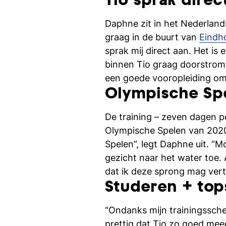
Tio sprak direc
Daphne zit in het Nederland
graag in de buurt van
Eindh
sprak mij direct aan. Het is 
binnen Tio graag doorstro
een goede vooropleiding om
Olympische Sp
De training – zeven dagen p
Olympische Spelen van 2020
Spelen”, legt Daphne uit. “Mo
gezicht naar het water toe. 
dat ik deze sprong mag ver
Studeren + top
“Ondanks mijn trainingssche
prettig dat Tio zo goed mee