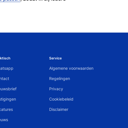
ktisch
Service
atsapp
Algemene voorwaarden
ntact
Regelingen
euwsbrief
Privacy
stigingen
Cookiebeleid
catures
Disclaimer
euws