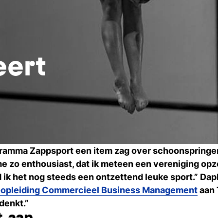
ert
ogramma Zappsport een item zag over schoonspringen
 zo enthousiast, dat ik meteen een vereniging opzo
nd ik het nog steeds een ontzettend leuke sport.” D
opleiding Commercieel Business Management
aan 
denkt.”