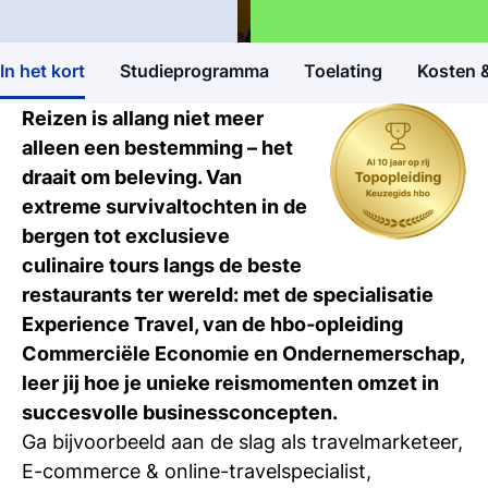
opleidingen
Hbo Bachelor
Marketing, Sales & Communicatie
In het kort
Studieprogramma
Toelating
Kosten &
Open dagen
Ontdek Tio's opleidingen op de open dag
Reizen is allang niet meer
alleen een bestemming – het
Meelopen/Proefstuderen
draait om beleving. Van
Ontdek hoe het is om student bij Tio te
extreme survivaltochten in de
zijn
bergen tot exclusieve
culinaire tours langs de beste
Persoonlijk gesprek
restaurants ter wereld: met de specialisatie
Stel al jouw vragen in een 1-op-1-gesprek
Experience Travel, van de hbo-opleiding
Commerciële Economie en Ondernemerschap,
Inschrijven studie
leer jij hoe je unieke reismomenten omzet in
Weet je het al? Schrijf je dan in bij Tio
succesvolle businessconcepten.
Ga bijvoorbeeld aan de slag als travelmarketeer,
E-commerce & online-travelspecialist,