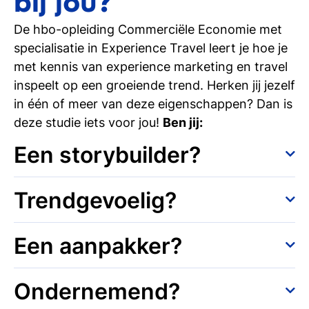
bij jou?
De hbo-opleiding Commerciële Economie met
specialisatie in Experience Travel leert je hoe je
met kennis van experience marketing en travel
inspeelt op een groeiende trend. Herken jij jezelf
in één of meer van deze eigenschappen? Dan is
deze studie iets voor jou!
Ben jij:
Een storybuilder?
Jij snapt dat reizen zoveel meer is dan een
Trendgevoelig?
boeking en begrijpt dat het draait om de
beleving, het verhaal en de emotie erachter. Jij
Je hebt oog voor wat trending en nieuw is. Je
Een aanpakker?
wilt mensen inspireren en hen een ervaring
ziet trends aankomen voordat anderen dat
geven die ze nooit vergeten. Daarom krijg jij die
doen en weet er creatieve ideeën van te maken.
Jij wilt dat merken, bestemmingen of
mensen dolenthousiast en weet je wat ze nodig
Ondernemend?
Zo kun jij inspelen op wat mensen willen, nog
ervaringen echt opvallen en mensen
hebben voor de meest bijzondere ervaring van
voordat ze het zelf weten. In de hbo-opleiding