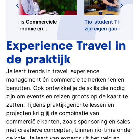
Dit is Commerciële
Tio-student Thomas r
Economie en
zijn eigen game bedrijf
Ondernemerschap
FruskyGames
Experience Travel in
de praktijk
Je leert trends in travel, experience
management én commercie te herkennen en
benutten. Ook ontwikkel je de skills die nodig
zijn om events en reizen groots op de kaart te
zetten. Tijdens praktijkgerichte lessen en
projecten krijg jij de combinatie van
commerciële kanten, zoals sponsoring en sales
met creatieve concepten, binnen no-time onder
de knie. Je leert van experts uit het veld en