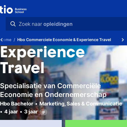
Zoek naar
opleidingen
praktische info
Home
Hbo Commerciele Economie & Experience Travel
videos
Experience
nieuws
Travel
opleidingen
Specialisatie van Commerciële
Economie en Ondernemerschap
Hbo Bachelor
Marketing, Sales & Communicatie
4 jaar
3 jaar