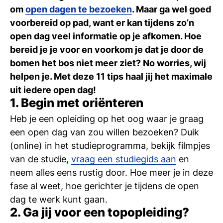
Ti
om
open dagen te bezoeken
. Maar ga wel goed
voorbereid op pad, want er kan tijdens zo’n
Ve
open dag veel informatie op je afkomen. Hoe
bereid je je voor en voorkom je dat je door de
bomen het bos niet meer ziet?
No worries
, wij
Con
Vac
De
Bed
Inl
helpen je. Met deze 11 tips haal jij het maximale
uit iedere open dag!
1. Begin met oriënteren
Heb je een opleiding op het oog waar je graag
een open dag van zou willen bezoeken? Duik
(online) in het studieprogramma, bekijk filmpjes
van de studie,
vraag een studiegids aan
en
neem alles eens rustig door. Hoe meer je in deze
fase al weet, hoe gerichter je tijdens de open
dag te werk kunt gaan.
2. Ga jij voor een topopleiding?
En