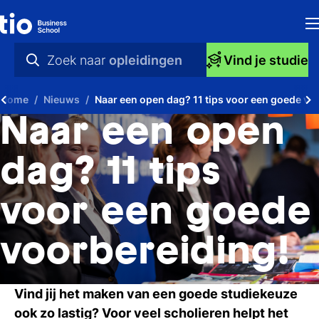
H
Zoek naar
opleidingen
Vind je studie
Op
praktische info
Home
Nieuws
Naar een open dag? 11 tips voor een goede vo
S
videos
Naar een open
bi
nieuws
dag? 11 tips
Ti
opleidingen
voor een goede
Ti
To
voorbereiding!
A
Vind jij het maken van een goede studiekeuze
O
ook zo lastig? Voor veel scholieren helpt het