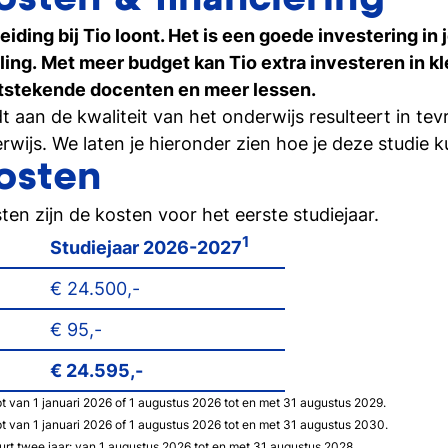
osten & financiering
Ontdek hoe het is om student
zijn
ding bij Tio loont. Het is een goede investering in 
lling. Met meer budget kan Tio extra investeren in kl
itstekende docenten en meer lessen.
Inschrijven studie
Weet je het al? Schrijf je dan 
t aan de kwaliteit van het onderwijs resulteert in te
wijs. We laten je hieronder zien hoe je deze studie k
osten
en zijn de kosten voor het eerste studiejaar.
1
Studiejaar 2026-2027
€ 24.500,-
€ 95,-
€ 24.595,-
pt van 1 januari 2026 of 1 augustus 2026 tot en met 31 augustus 2029.
pt van 1 januari 2026 of 1 augustus 2026 tot en met 31 augustus 2030.
rt twee jaar: van 1 augustus 2026 tot en met 31 augustus 2028.