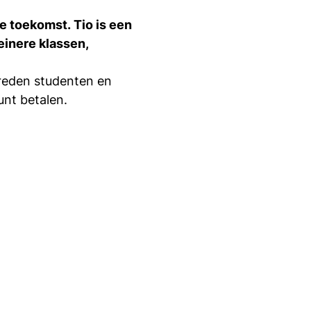
 bij Tio te
si
je toekomst. Tio is een
einere klassen,
in bij Tio
vreden studenten en
unt betalen.