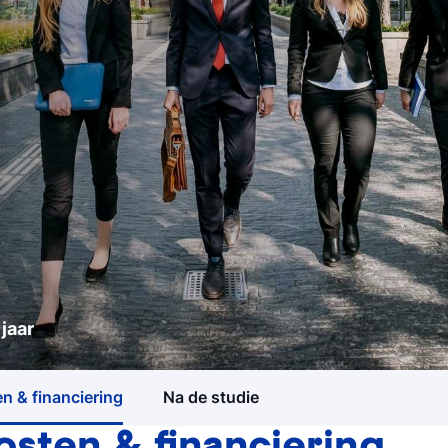
Studiegids
 jaar
Ontvang meer informatie ov
4 jaar
3 jaar
opleidingen
n & financiering
Na de studie
Meelopen/Proefstuderen