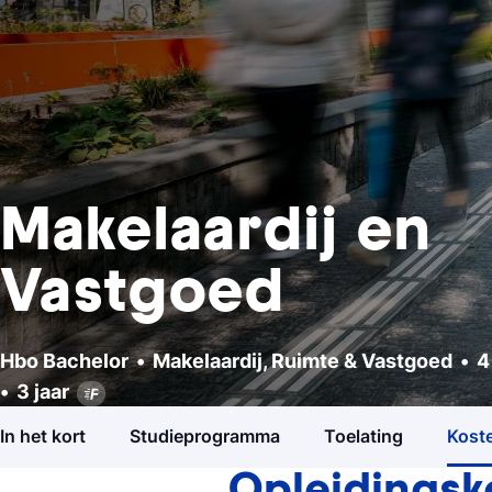
Makelaardij en
Vastgoed
Hbo Bachelor
Makelaardij, Ruimte & Vastgoed
4
Studiekeuzetest
Hbo Bachelor
3 jaar
Makelaardij, Ruimte & Vastgoed
Hulp nodig bij het kiezen van je studie?
In het kort
Studieprogramma
Toelating
Koste
Open dagen