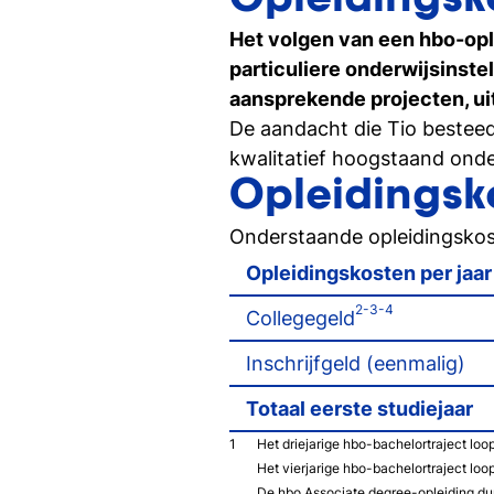
Opleidingsk
Ontdek Tio's opleidingen op de open dag
Het volgen van een hbo-oplei
particuliere onderwijsinste
aansprekende projecten, u
Persoonlijk gesprek
Stel al jouw vragen in een 1-op-1-gesprek
De aandacht die Tio besteed
kwalitatief hoogstaand onder
Opleidingsk
Onderstaande opleidingskost
Opleidingskosten per jaar
2-3-4
Collegegeld
Inschrijfgeld (eenmalig)
Totaal eerste studiejaar
Het driejarige hbo-bachelortraject loo
Het vierjarige hbo-bachelortraject loo
De hbo Associate degree-opleiding duu