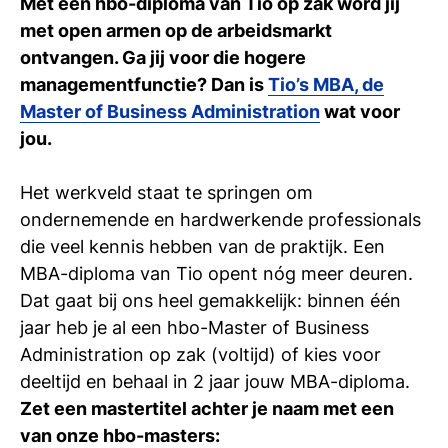
Met een hbo-diploma van Tio op zak word jij
met open armen op de arbeidsmarkt
En waar kun je dan aan het werk? Bij:
ontvangen. Ga jij voor die hogere
Vastgoedbeheerorganisaties
managementfunctie? Dan is
Tio’s MBA, de
Woningcorporaties
Master of Business Administration
wat voor
Woningmakelaardij
jou.
Makelaardij bedrijfsonroerend goed
Vastgoedbeleggingsbureaus
Het werkveld staat te springen om
Organisaties in projectontwikkeling
ondernemende en hardwerkende professionals
(Rijks)overheid
die veel kennis hebben van de praktijk. Een
Banken
MBA-diploma van Tio opent nóg meer deuren.
Verzekeringsmaatschappijen
Dat gaat bij ons heel gemakkelijk: binnen één
Eigen makelaarskantoor/onderneming
jaar heb je al een hbo-Master of Business
Wil je registermakelaar worden?
Administration op zak (voltijd) of kies voor
Als je in Nederland gecertificeerd Register-
deeltijd en behaal in 2 jaar jouw MBA-diploma.
Makelaar wil worden, moet je drie diploma’s
Zet een mastertitel achter je naam met een
halen bij SVMNIVO: Basistheorie
van onze hbo-masters: