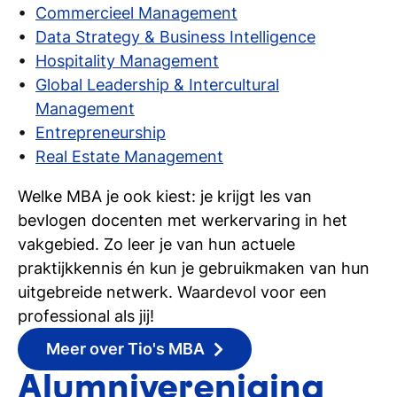
Vastgoeddeskundige, Specialisatie Wonen
Commercieel Management
en Praktijktoets Wonen. Wanneer je deze drie
Data Strategy & Business Intelligence
diploma’s behaald hebt, kun jij je als
Hospitality Management
gecertificeerd makelaar laten inschrijven bij het
Global Leadership & Intercultural
kwaliteitsregister VastgoedCert. Handig om te
Management
weten is dat in de hbo-opleiding Makelaardij en
Entrepreneurship
Vastgoed je de vakken volgt van de
Real Estate Management
Basistheorie Vastgoeddeskundige (deel één van
Welke MBA je ook kiest: je krijgt les van
de drie diploma’s hierboven).
bevlogen docenten met werkervaring in het
vakgebied. Zo leer je van hun actuele
praktijkkennis én kun je gebruikmaken van hun
uitgebreide netwerk. Waardevol voor een
professional als jij!
Meer over Tio's MBA
Alumnivereniging