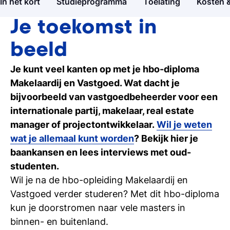
In het kort
Studieprogramma
Toelating
Kosten &
Open dagen
Ontdek Tio's opleidingen op de open dag
Je toekomst in
beeld
Meelopen/Proefstuderen
Ontdek hoe het is om student bij Tio te
Je kunt veel kanten op met je hbo-diploma
zijn
Makelaardij en Vastgoed. Wat dacht je
bijvoorbeeld van vastgoedbeheerder voor een
Persoonlijk gesprek
internationale partij, makelaar, real estate
Stel al jouw vragen in een 1-op-1-gesprek
manager of projectontwikkelaar.
Wil je weten
wat je allemaal kunt worden
? Bekijk hier je
Inschrijven studie
baankansen en lees interviews met oud-
Weet je het al? Schrijf je dan in bij Tio
studenten.
Wil je na de hbo-opleiding Makelaardij en
Vastgoed verder studeren? Met dit hbo-diploma
kun je doorstromen naar vele masters in
binnen- en buitenland.