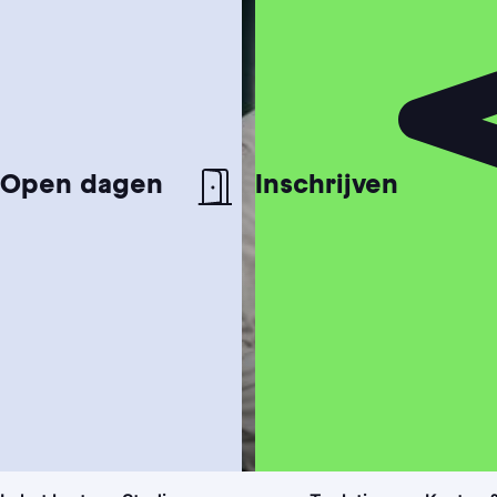
Open dagen
Inschrijven
Studiekeuzetest
Hulp nodig bij het kiezen van je studie?
Studiegids
Ontvang meer informatie over onze
opleidingen
Hbo Bachelor
Makelaardij, Ruimte & Vastgoed