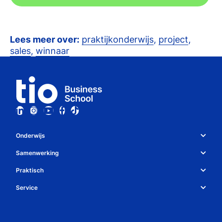
Lees meer over:
praktijkonderwijs
,
project
,
sales
,
winnaar
Onderwijs
Studiekeuze en opleidingen
Samenwerking
Over Tio
Studiekeuzetest
Praktisch
Whatsapp
Bedrijven
Service
Studiegids
Algemene voorwaarden
Contact
Decanen
Open dag