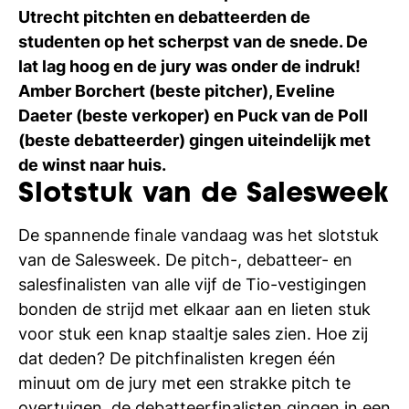
Ti
Utrecht pitchten en debatteerden de
studenten op het scherpst van de snede. De
Ve
lat lag hoog en de jury was onder de indruk!
Amber Borchert (beste pitcher), Eveline
Daeter (beste verkoper) en Puck van de Poll
Con
Vac
De
Bed
Inl
(beste debatteerder) gingen uiteindelijk met
de winst naar huis.
Slotstuk van de Salesweek
De spannende finale vandaag was het slotstuk
van de Salesweek. De pitch-, debatteer- en
salesfinalisten van alle vijf de Tio-vestigingen
bonden de strijd met elkaar aan en lieten stuk
voor stuk een knap staaltje sales zien. Hoe zij
dat deden? De pitchfinalisten kregen één
minuut om de jury met een strakke pitch te
En
overtuigen, de debatteerfinalisten gingen in een