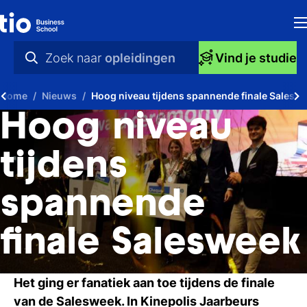
H
Zoek naar
opleidingen
Vind je studie
Op
praktische info
Home
Nieuws
Hoog niveau tijdens spannende finale Salesw
S
videos
Hoog niveau
bi
nieuws
tijdens
Ti
opleidingen
spannende
Ti
To
finale Salesweek
A
Het ging er fanatiek aan toe tijdens de finale
O
van de Salesweek. In Kinepolis Jaarbeurs