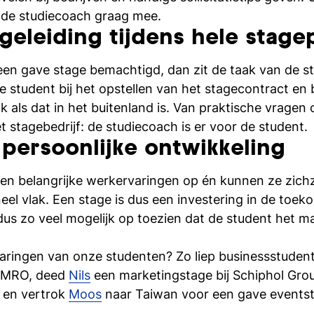
kt de studiecoach graag mee.
geleiding tijdens hele stage
en gave stage bemachtigd, dan zit de taak van de st
t de student bij het opstellen van het stagecontract en
 als dat in het buitenland is. Van praktische vragen
 stagebedrijf: de studiecoach is er voor de student.
 persoonlijke ontwikkeling
en belangrijke werkervaringen op én kunnen ze zichz
neel vlak. Een stage is dus een investering in de toe
dus zo veel mogelijk op toezien dat de student het m
aringen van onze studenten? Zo liep businessstuden
 AMRO, deed
Nils
een marketingstage bij Schiphol Gro
a en vertrok
Moos
naar Taiwan voor een gave events