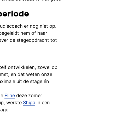
periode
udiecoach er nog niet op.
 begeleidt hem of haar
 over de stageopdracht tot
elf ontwikkelen, zowel op
komst, en dat weten onze
aximale uit de stage én
te
Eline
deze zomer
up, werkte
Shiga
in een
tage.