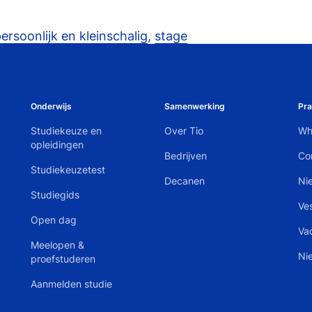
ersoonlijk en kleinschalig
,
stage
Onderwijs
Samenwerking
Pra
Studiekeuze en
Over Tio
Wh
opleidingen
Bedrijven
Co
Studiekeuzetest
Decanen
Ni
Studiegids
Ve
Open dag
Va
Meelopen &
Ni
proefstuderen
Aanmelden studie