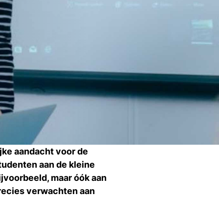
Ti
Ve
Con
Vac
De
Bed
Inl
s
ijke aandacht voor de
T
studenten aan de kleine
bijvoorbeeld, maar óók aan
precies verwachten aan
En