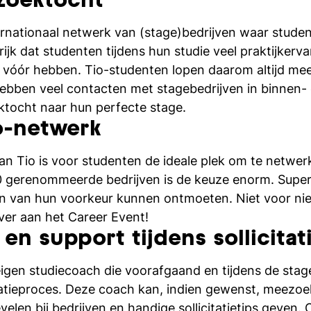
-zoektocht
ternationaal netwerk van (stage)bedrijven waar stude
rijk dat studenten tijdens hun studie veel praktijkerv
e vóór hebben. Tio-studenten lopen daarom altijd mee
ebben veel contacten met stagebedrijven in binnen- 
ktocht naar hun perfecte stage.
o-netwerk
an Tio is voor studenten de ideale plek om te netwer
0 gerenommeerde bedrijven is de keuze enorm. Super
en van hun voorkeur kunnen ontmoeten. Niet voor nie
ver aan het Career Event!
en support tijdens sollicita
igen studiecoach die voorafgaand en tijdens de sta
citatieproces. Deze coach kan, indien gewenst, meezo
elen bij bedrijven en handige sollicitatietips geven.