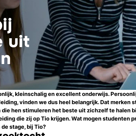
ij
 uit
en
onlijk, kleinschalig en excellent onderwijs. Persoonl
leiding, vinden we dus heel belangrijk. Dat merken 
die hen stimuleren het beste uit zichzelf te halen 
eiding die zij op Tio krijgen. Wat mogen studenten 
 de stage, bij Tio?