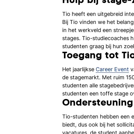
Hulp bij stage
Tio heeft een uitgebreid in
Bij Tio vinden we het belang
in het werkveld een streepj
stages. Tio-studiecoaches h
studenten graag bij hun zoe
Toegang tot Ti
Het jaarlijkse
Career Event
v
de stagemarkt. Met ruim 15
studenten alle stagebedrijv
studenten een toffe stage o
Ondersteuning 
Tio-studenten hebben een e
biedt, dus ook bij het solli
vacatures, de student aanbev