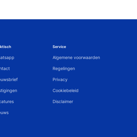
ktisch
Service
atsapp
Algemene voorwaarden
ntact
Regelingen
euwsbrief
Privacy
stigingen
Cookiebeleid
catures
Disclaimer
euws