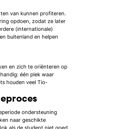
si
nten van kunnen profiteren.
aring opdoen, zodat ze later
rdere (internationale)
en buitenland en helpen
ken en zich te oriënteren op
handig: één plek waar
ts houden veel Tio-
tieproces
geperiode ondersteuning
eken naar geschikte
 Ook als de student niet goed